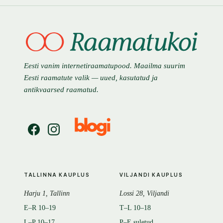
Eesti vanim internetiraamatupood. Maailma suurim
Eesti raamatute valik — uued, kasutatud ja
antikvaarsed raamatud.
TALLINNA KAUPLUS
VILJANDI KAUPLUS
Harju 1, Tallinn
Lossi 28, Viljandi
E–R 10–19
T–L 10–18
L–P 10–17
P–E suletud