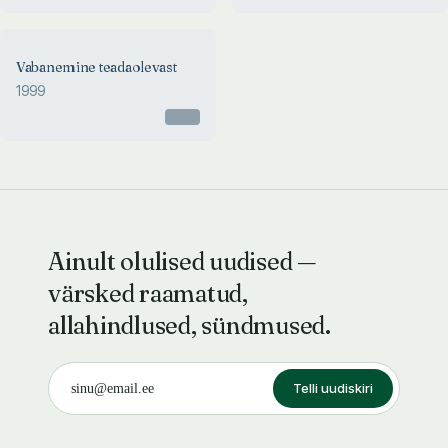
Vabanemine teadaolevast
1999
Otsas
Ainult olulised uudised —
värsked raamatud,
allahindlused, sündmused.
Telli uudiskiri