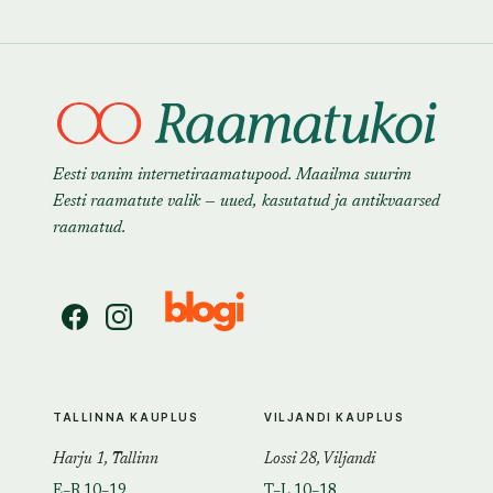
Eesti vanim internetiraamatupood. Maailma suurim
Eesti raamatute valik — uued, kasutatud ja antikvaarsed
raamatud.
TALLINNA KAUPLUS
VILJANDI KAUPLUS
Harju 1, Tallinn
Lossi 28, Viljandi
E–R 10–19
T–L 10–18