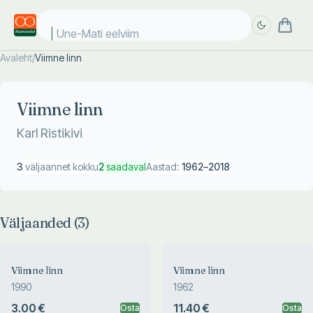
Une-Mati eelviima
Avaleht
/
Viimne linn
Täpsem
Täpsem
otsing
otsing
Viimne linn
Karl Ristikivi
3
väljaannet kokku
2
saadaval
Aastad:
1962
–
2018
Väljaanded (
3
)
Viimne linn
Viimne linn
1990
1962
3.00 €
11.40 €
Osta
Osta