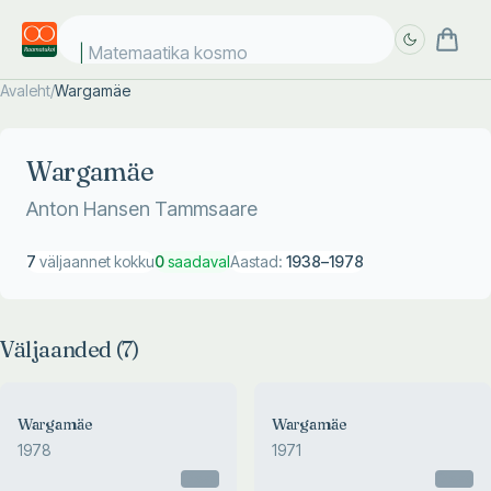
Matemaatika kosmose
Avaleht
/
Wargamäe
Täpsem
Täpsem
otsing
otsing
Wargamäe
Anton Hansen Tammsaare
7
väljaannet kokku
0
saadaval
Aastad:
1938
–
1978
Väljaanded (
7
)
Wargamäe
Wargamäe
1978
1971
Otsas
Otsas