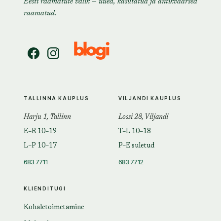
Eesti raamatute valik — uued, kasutatud ja antikvaarsed
raamatud.
TALLINNA KAUPLUS
VILJANDI KAUPLUS
Harju 1, Tallinn
Lossi 28, Viljandi
E–R 10–19
T–L 10–18
L–P 10–17
P–E suletud
683 7711
683 7712
KLIENDITUGI
Kohaletoimetamine