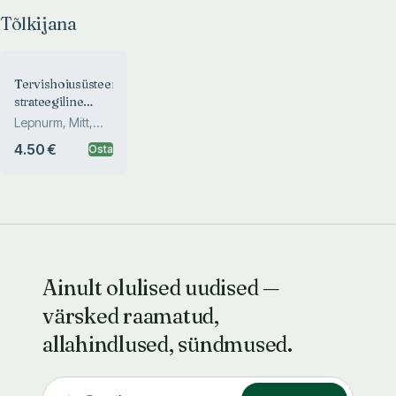
Tõlkijana
Tervishoiusüsteemi
strateegiline
juhtimine
Lepnurm, Mitt,
Põlluste
4.50 €
Osta
Ainult olulised uudised —
värsked raamatud,
allahindlused, sündmused.