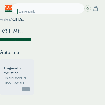
Enne päike
Avaleht
/
Külli Mitt
Täpsem
Täpsem
Külli Mitt
otsing
otsing
Autorina
(
1
)
Tõlkijana
(
1
)
Autorina
Haigused ja
toitumine
Praktilisi soovitusi
toitumiseks haiguse
Uibo, Teesalu,
ajal
Salupere,
Otsas
Lehtmets, Sa...