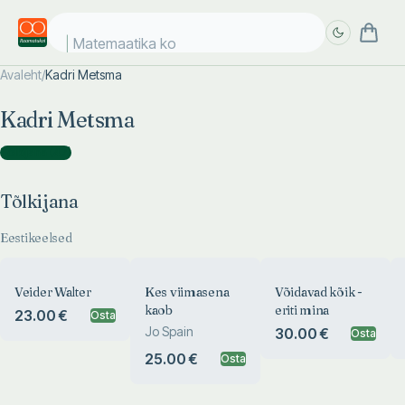
Matemaatika kos
Avaleht
/
Kadri Metsma
Täpsem
Täpsem
Kadri Metsma
otsing
otsing
Tõlkijana
(
47
)
Tõlkijana
Eestikeelsed
Veider Walter
Kes viimasena
Võidavad kõik -
kaob
eriti mina
23.00 €
Osta
Jo Spain
30.00 €
Osta
25.00 €
Osta