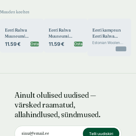
Muudes keeltes
Eesti Rahva
Eesti Rahva
Eesti kampsun
Muuseumi
Muuseumi
Eesti Rahva
aastaraamat
aastaraamat
Muuseumi
Estonian Woolen
11.59 €
11.59 €
Osta
Osta
Jacket from the
kogudest
Otsas
Collection of the
Estonian National
Museum
Ainult olulised uudised —
värsked raamatud,
allahindlused, sündmused.
Telli uudiskiri