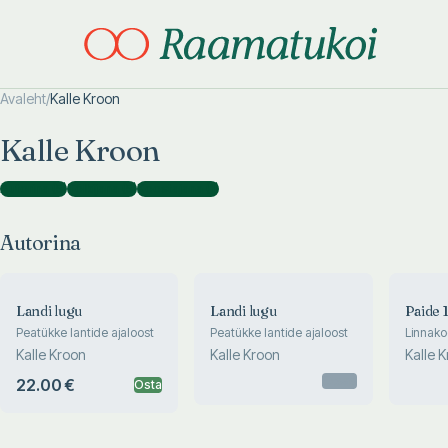
Avaleht
/
Kalle Kroon
Otsi täpsemalt
Otsi täpsemalt
Kalle Kroon
Autorina
(
5
)
Tõlkijana
(
5
)
Koostajana
(
1
)
Autorina
Landi lugu
Landi lugu
Paide 1
Peatükke lantide ajaloost
Peatükke lantide ajaloost
Linnako
mõisag
Kalle Kroon
Kalle Kroon
Kalle 
eest. D
Otsas
linna aj
22.00 €
Osta