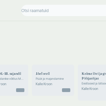
6.-18. sajandil
Jõeforell
Kolme lõvi ja gre
Põhjasõjas
danike võitlus Mäo
Püük ja majandamine
a oma õiguste
Eestlased ja lätla
Kroon
Kalle Kroon
okumente Paide
Rootsi armees, nä
Kalle Kroon
aloost
Otsas
Otsas
sotsiaalmajandusl
muutuste taustal 1
sajandi lõpul – 18. 
alguses