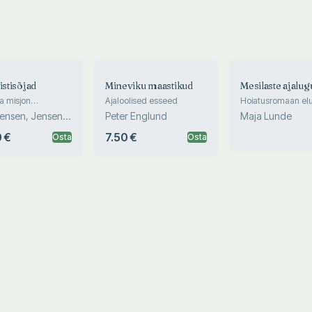
istisõjad
Mineviku maastikud
Mesilaste ajalug
ja misjon
Ajaloolised esseed
Hoiatusromaan elu
ere ääres
mesilasteta
Jensen, Jensen,
Peter Englund
Maja Lunde
 €
7.50 €
Osta
Osta