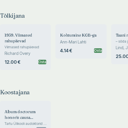
Tõlkijana
1939. Viimased
Kohtumine KGB-ga
Taani r
rahupäevad
– sõda 
Ann-Mari Lahti
Läänem
Viimased rahupäevad
Lind, 
4.14 €
Osta
Richard Overy
Bysted
25.00
12.00 €
Osta
Koostajana
Album doctorum
honoris causa
sociorumque
Tartu Ülikooli audoktorid ja