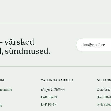
— värsked
d, sündmused.
TUGI
TALLINNA KAUPLUS
VILJAN
metamine
Harju 1, Tallinn
Lossi 28,
E–R 10–19
T–L 10–
L–P 10–17
P–E sule
ne