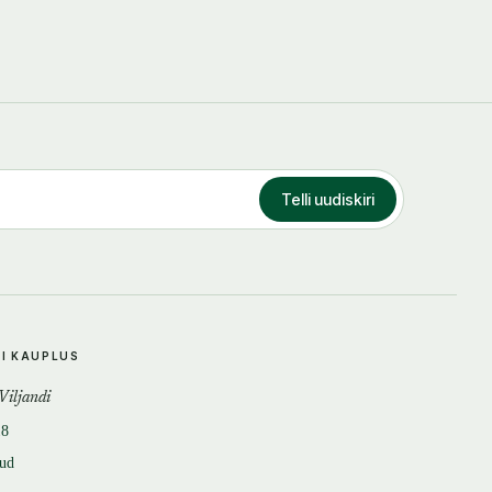
Telli uudiskiri
DI KAUPLUS
 Viljandi
18
tud