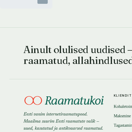
auliikmed 1803-1997
honorariorum
Otsas
Universitatis
Dorpatensis/Tartuensis
Ainult olulised uudised 
raamatud, allahindluse
KLIENDI
Kohaletoi
Eesti vanim internetiraamatupood.
Maksmine
Maailma suurim Eesti raamatute valik —
Tagastami
uued, kasutatud ja antikvaarsed raamatud.