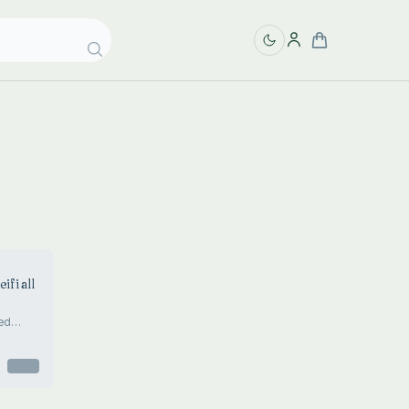
ifi all
sed
htuna
ike
7.
Otsas
sajandi