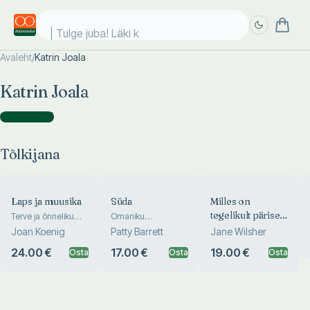
Tulge juba! Läki ko
Avaleht
/
Katrin Joala
Täpsem
Täpsem
Katrin Joala
otsing
otsing
Tõlkijana
(
23
)
Tõlkijana
Laps ja muusika
Süda
Milles on
tegelikult päriselt
Terve ja õnneliku
Omaniku
lapse kasvatamine
käsiraamat
erinevus?
Joan Koenig
Patty Barrett
Jane Wilsher
muusika abil
24.00 €
17.00 €
19.00 €
Osta
Osta
Osta