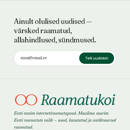
Ainult olulised uudised —
värsked raamatud,
allahindlused, sündmused.
Telli uudiskiri
Eesti vanim internetiraamatupood. Maailma suurim
Eesti raamatute valik — uued, kasutatud ja antikvaarsed
raamatud.