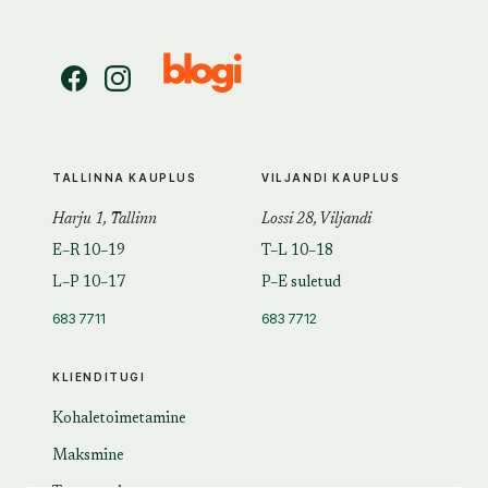
TALLINNA KAUPLUS
VILJANDI KAUPLUS
Harju 1, Tallinn
Lossi 28, Viljandi
E–R 10–19
T–L 10–18
L–P 10–17
P–E suletud
683 7711
683 7712
KLIENDITUGI
Kohaletoimetamine
Maksmine