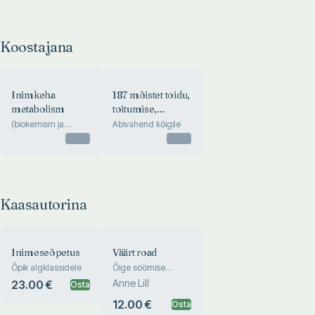
Koostajana
Inimkeha
187 mõistet toidu,
metabolism
toitumise,
toitainete ja
(biokemism ja
Abivahend kõigile
kliinilised aspektid)
enesehoolduse
Otsas
Otsas
vallast
Kaasautorina
Inimeseõpetus
Väärt road
Õpik algklassidele
Õige söömise
teejuht
Anne Lill
23.00 €
Osta
12.00 €
Osta