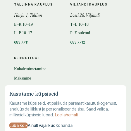
TALLINNA KAUPLUS
VILJANDI KAUPLUS
Harju 1, Tallinn
Lossi 28, Viljandi
E–R 10–19
T–L 10–18
L–P 10–17
P–E suletud
683 7711
683 7712
KLIENDITUGI
Kohaletoimetamine
Maksmine
Tagastamine
Kasutame küpsiseid
KKK
Kasutame küpsiseid, et pakkuda paremat kasutuskogemust,
analüüsida liiklust ja personaliseerida sisu. Saad valida,
milliseid küpsiseid lubad.
Loe lahemalt
© 1995–
2026
Kuutõrvaja OÜ · reg. 10463994
Luba kõik
Ainult vajalikud
Kohanda
·
·
·
Kasutustingimused
Privaatsus
Andmete kustutamine
Küpsised