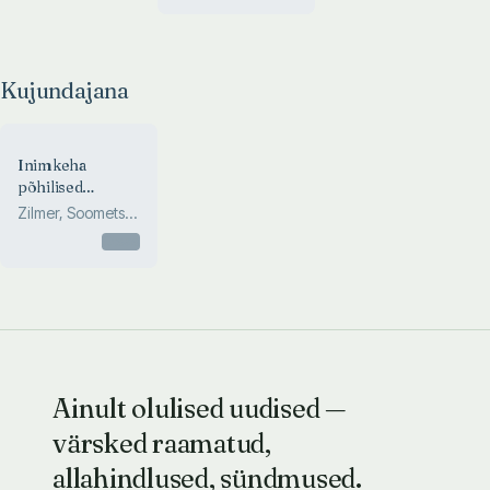
Kujundajana
Inimkeha
põhilised
biomolekulid
Zilmer, Soomets,
(meditsiiniliselt
Zilmer, Rehema
Otsas
tähtsamad
ülesanded).
Inimorganismi
metabolism
(biokemism ja
kliinilised
aspektid)
Ainult olulised uudised —
värsked raamatud,
allahindlused, sündmused.