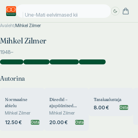
Une-Mati eelviimased kiik
Avaleht
/
Mihkel Zilmer
Täpsem
Täpsem
Mihkel Zilmer
otsing
otsing
1948
–
Autorina
(
24
)
Koostajana
(
2
)
Kaasautorina
(
2
)
Kujundajana
(
1
)
Autorina
Normaalne
Dieedid –
Tasakaalustaja
abielu
ajupüünised
8.00 €
Osta
taldrikul
Mihkel Zilmer
Mihkel Zilmer
12.50 €
20.00 €
Osta
Osta