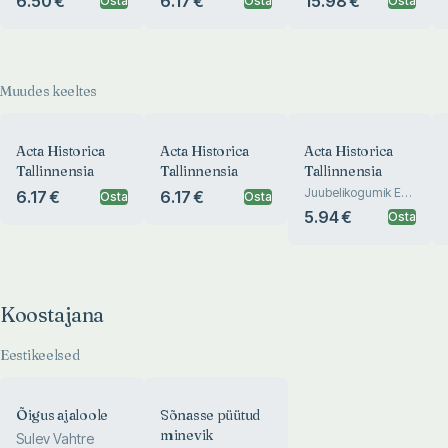
6.50 €
6.17 €
15.98 €
Osta
Osta
Osta
Muudes keeltes
Acta Historica
Acta Historica
Acta Historica
Tallinnensia
Tallinnensia
Tallinnensia
Juubelikogumik Ea
6.17 €
6.17 €
Osta
Osta
Janseni 80.
5.94 €
Osta
sünnipäevaks
Koostajana
Eestikeelsed
Õigus ajaloole
Sõnasse püütud
minevik
Sulev Vahtre