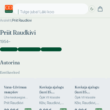
Tulge juba! Läki kool
Avaleht
/
Priit Raudkivi
Täpsem
Täpsem
Priit Raudkivi
otsing
otsing
1954
–
Autorina
(
13
)
Toimetajana
(
11
)
Koostajana
(
2
)
Autorina
Eestikeelsed
Vana-Liivimaa
Keskaja ajalugu
Keskaja ajalugu
maapäev
(kuni 15.
(kuni 15.
sajandini)
sajandini)
Ühe keskaegse
Õpik VII klassile
Õpik VII klassile
struktuuri
Priit Raudkivi
Kõiv, Raudkivi,
Kõiv, Raudkivi,
kujunemislugu
Ritson, Naber
Ritson, Naber