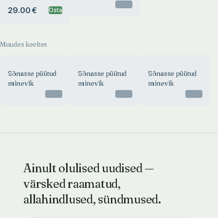
Otsas
29.00 €
Osta
Muudes keeltes
Sõnasse püütud
Sõnasse püütud
Sõnasse püütud
minevik
minevik
minevik
Otsas
Otsas
Otsas
Ainult olulised uudised —
värsked raamatud,
allahindlused, sündmused.