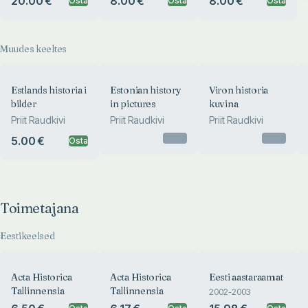
20.00 €
8.00 €
8.00 €
Osta
Osta
Osta
Muudes keeltes
Estlands historia i
Estonian history
Viron historia
bilder
in pictures
kuvina
Priit Raudkivi
Priit Raudkivi
Priit Raudkivi
Otsas
Otsas
5.00 €
Osta
Toimetajana
Eestikeelsed
Acta Historica
Acta Historica
Eesti aastaraamat
Tallinnensia
Tallinnensia
2002-2003