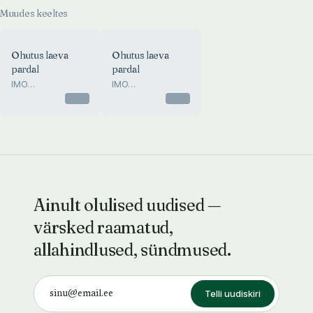
Muudes keeltes
Ohutus laeva
Ohutus laeva
pardal
pardal
IMO
IMO
Meresidepidamise
Meresidepidamise
Otsas
Otsas
ohutusfraasid
ohutusfraasid
Ainult olulised uudised —
värsked raamatud,
allahindlused, sündmused.
Telli uudiskiri