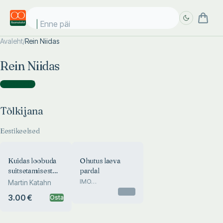
Enne päik
Avaleht
/
Rein Niidas
Täpsem
Täpsem
Rein Niidas
otsing
otsing
Tõlkijana
(
2
)
Tõlkijana
Eestikeelsed
Kuidas loobuda
Ohutus laeva
suitsetamisest
pardal
kaalus juurde
IMO
Martin Katahn
Meresidepidamise
võtmata
Otsas
3.00 €
Osta
ohutusfraasid