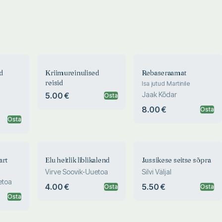
d
Kriimureinulised
Rebaseraamat
reisid
Isa jutud Martinile
Jaak Kõdar
5.00 €
Osta
8.00 €
Osta
Osta
art
Elu heitlik liblikalend
Jussikese seitse sõpra
Virve Soovik-Uuetoa
Silvi Väljal
etoa
4.00 €
5.50 €
Osta
Osta
Osta