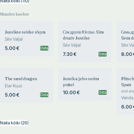
Näita kõiki (110)
Muudes keeltes
Jussikse seidse sõpra
Сім друзів Юссіке. Sim
Семь д
druziv Jussike
Sem dr
Silvi Väljal
Silvi Väljal
Silvi Vä
5.00 €
Osta
7.30 €
8.00 
Osta
The sand dragon
Jussík a jeho sedm
Plitsc
prátel
Spatz
Elar Kuus
und and
10.00 €
Osta
5.00 €
Osta
Tiermä
Venda 
6.00 
Näita kõiki (26)