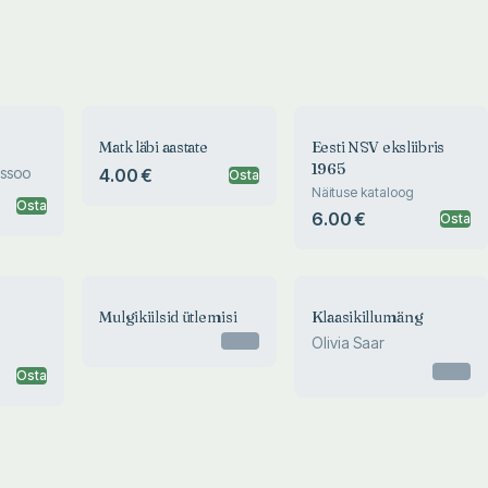
Matk läbi aastate
Eesti NSV eksliibris
1965
ssoo
4.00 €
Osta
Näituse kataloog
Osta
6.00 €
Osta
Mulgikiilsid ütlemisi
Klaasikillumäng
Otsas
Olivia Saar
Otsas
Osta