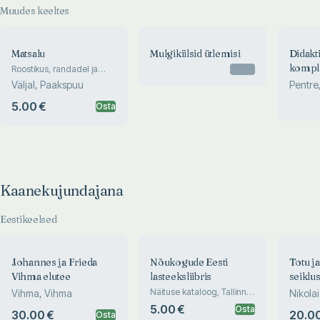
Muudes keeltes
Matsalu
Mulgikiilsid ütlemisi
Didakti
komple
Roostikus, randadel ja
Otsas
vetel
õpetam
Väljal, Paakspuu
Pentre
5.00 €
Osta
Kaanekujundajana
Eestikeelsed
Johannes ja Frieda
Nõukogude Eesti
Totu ja
Vihma elutee
lasteeksliibris
seiklu
Näituse kataloog, Tallinn,
Vihma, Vihma
Nikola
1979
5.00 €
Osta
30.00 €
20.00
Osta