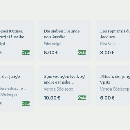
рузей Юссике.
Die sieben Freunde
Les sept amis du 
uzjei Jussike
von Jussike
Jacques
ljal
Silvi Väljal
Silvi Väljal
€
8.00 €
8.00 €
Osta
Osta
h, der junge
Spurveungen Kvik og
Plitsch, der jun
andre estniske
Spatz
dyreeventyr
ere estnische
Venda Sõelsepp
Venda Sõelsepp
rchen
Sõelsepp
10.00 €
6.00 €
Osta
€
Osta