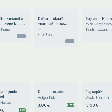
liste vahendite
Üldhariduskooli
Картинки. Kartin
kt vene keele
muusikaõpetuse
Учебник русского
для II класса
iseks II klassis
eriklassi laulik
VII
, Rump
Pentre, Jaaniso
Ene Üleoja
Otsas
Otsas
 ta sõprade
Koolikoti saladused
Lapsepõlv
sed
Holger Pukk
Akaki Tsereteli
i Nossov
3.00 €
3.00 €
Osta
 €
Osta