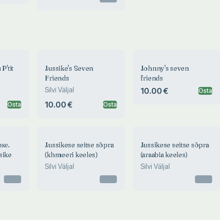
P'tit
Jussike's Seven
Johnny's seven
Friends
friends
Silvi Väljal
10.00 €
Osta
10.00 €
Osta
Osta
ике.
Jussikese seitse sõpra
Jussikese seitse sõpra
sike
(khmeeri keeles)
(araabia keeles)
Silvi Väljal
Silvi Väljal
Otsas
Otsas
Otsas