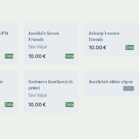
P'tit
Jussike's Seven
Johnny's seven
Friends
friends
Silvi Väljal
10.00 €
Osta
10.00 €
Osta
Osta
ge
Sedmero Jussikových
Jussikõsõ säitse sõpra
přátel
Otsas
Silvi Väljal
10.00 €
Osta
Osta