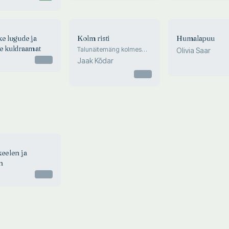
ke lugude ja
Kolm risti
Humalapuu
e kuldraamat
Talunäitemäng kolmes
Olivia Saar
vaatuses
Otsas
Jaak Kõdar
Otsas
keelen ja
n
Otsas