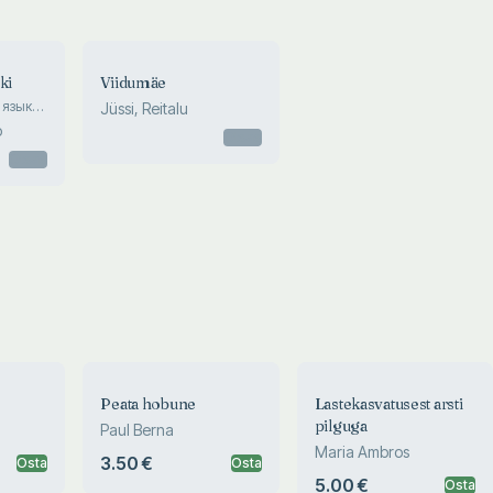
ki
Viidumäe
 языка
Jüssi, Reitalu
o
Otsas
Otsas
Peata hobune
Lastekasvatusest arsti
pilguga
Paul Berna
Maria Ambros
3.50 €
Osta
Osta
5.00 €
Osta