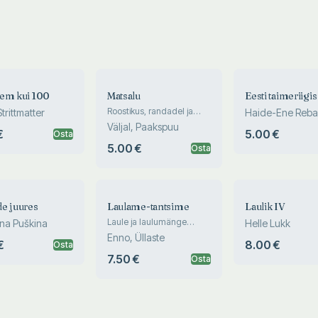
em kui 100
Matsalu
Eesti taimeriigis
Roostikus, randadel ja
trittmatter
Haide-Ene Reba
vetel
Väljal, Paakspuu
€
5.00 €
Osta
5.00 €
Osta
e juures
Laulame-tantsime
Laulik IV
Laule ja laulumänge
ina Puškina
Helle Lukk
lasteaia lastele
Enno, Üllaste
€
8.00 €
Osta
7.50 €
Osta