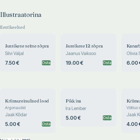
Illustraatorina
Eestikeelsed
Jussikese seitse sõpra
Jussikese 12 sõpra
Kanarb
Silvi Väljal
Jaanus Vaiksoo
Olivia 
7.50 €
19.00 €
6.00 
Osta
Osta
Kriimureinulised lood
Pikk isa
Kriimu
Argonaudid
Võitlus
Ira Lember
Jaak Kõdar
Jaak K
5.00 €
Osta
5.00 €
4.00 
Osta