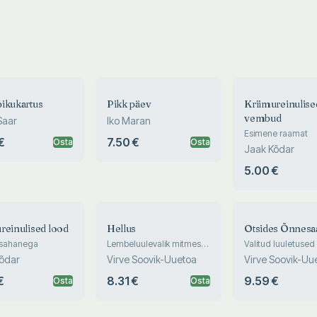
ikukartus
Pikk päev
Kriimureinulise
vembud
Saar
Iko Maran
Esimene raamat
€
7.50 €
Osta
Osta
Jaak Kõdar
5.00 €
reinulised lood
Hellus
Otsides Õnnesa
 isahanega
Lembeluulevalik mitmest
Valitud luuletused
aastakümnest
õdar
Virve Soovik-Uuetoa
Virve Soovik-Uu
tänapäevani. Seekord siis
ilma ajalauludeta
€
8.31 €
9.59 €
Osta
Osta