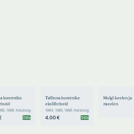
na kunstnike
Tallinna kunstnike
Mulgi keelen ja
riseid
eksliibriseid
meelen
985, 1986. Kataloog
1984, 1985, 1986. Kataloog
€
4.00 €
Osta
Osta