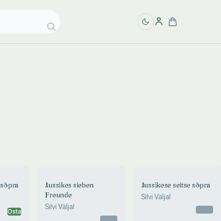
 sõpra
Jussikes sieben
Jussikese seitse sõpra
Freunde
Silvi Väljal
Silvi Väljal
Otsas
Osta
Otsas