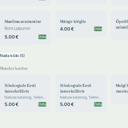
Maailma avastamine
Mänge kõigile
Õpetli
salmid
Boris Ljapunov
4.00 €
Osta
5.00 €
Osta
Näita kõiki (5)
Muudes keeltes
Nõukogude Eesti
Nõukogude Eesti
Mulgi 
lasteeksliibris
lasteeksliibris
meele
Näituse kataloog, Tallinn,
Näituse kataloog, Tallinn,
1979
1979
5.00 €
5.00 €
Osta
Osta