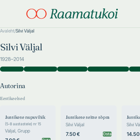
Avaleht
/
Silvi Väljal
Otsi täpsemalt
Otsi täpsemalt
Silvi Väljal
1928
–2014
Autorina
(
26
)
Illustraatorina
(
161
)
Kujundajana
(
32
)
Kaanekujundajana
(
20
)
Koost
Autorina
Eestikeelsed
Jussikese nupuvihik
Jussikese seitse sõpra
Jussik
(5-8 aastastele) nr 15
Silvi Väljal
Silvi Vä
Väljal, Grupp
7.50 €
14.50
Osta