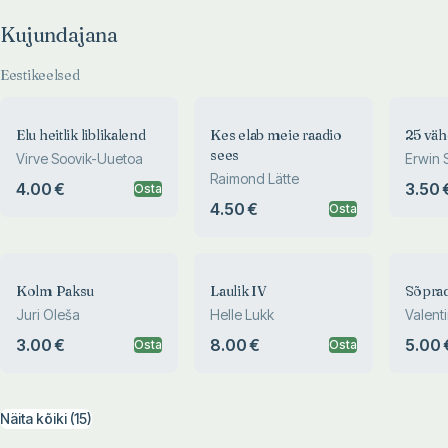
Kujundajana
Eestikeelsed
Elu heitlik liblikalend
Kes elab meie raadio
25 väh
sees
Virve Soovik-Uuetoa
Erwin S
Raimond Lätte
4.00 €
3.50 
Osta
4.50 €
Osta
Kolm Paksu
Laulik IV
Sõprad
Juri Oleša
Helle Lukk
Valent
3.00 €
8.00 €
5.00 
Osta
Osta
Näita kõiki (15)