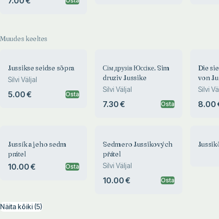
7.00 €
Osta
Muudes keeltes
Jussikse seidse sõpra
Сім друзів Юссіке. Sim
Die si
druziv Jussike
von Ju
Silvi Väljal
Silvi Väljal
Silvi Vä
5.00 €
Osta
7.30 €
8.00 
Osta
Jussík a jeho sedm
Sedmero Jussikových
Jussik
prátel
přátel
Silvi Väljal
10.00 €
Osta
10.00 €
Osta
Näita kõiki (5)