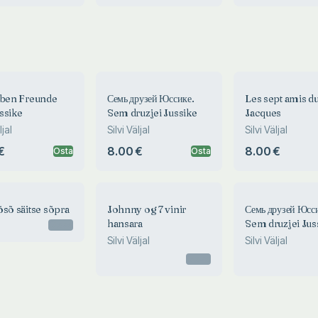
eben Freunde
Семь друзей Юссике.
Les sept amis du 
ssike
Sem druzjei Jussike
Jacques
ljal
Silvi Väljal
Silvi Väljal
€
8.00 €
8.00 €
Osta
Osta
õsõ säitse sõpra
Johnny og 7 vinir
Семь друзей Юсс
hansara
Sem druzjei Jus
Otsas
Silvi Väljal
Silvi Väljal
Otsas