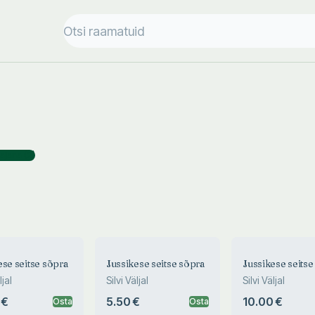
ajana
(
2
)
ese seitse sõpra
Jussikese seitse sõpra
Jussikese seitse
ljal
Silvi Väljal
Silvi Väljal
 €
5.50 €
10.00 €
Osta
Osta