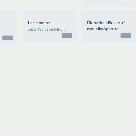
Laste tantse
Üldharidusliku kooli
muusikaõpetuse
Eesti NSV vabariikliku
koolinoorte
eriklassi laulik VI
Otsas
Otsas
Otsas
rahvatantsupeo tantse