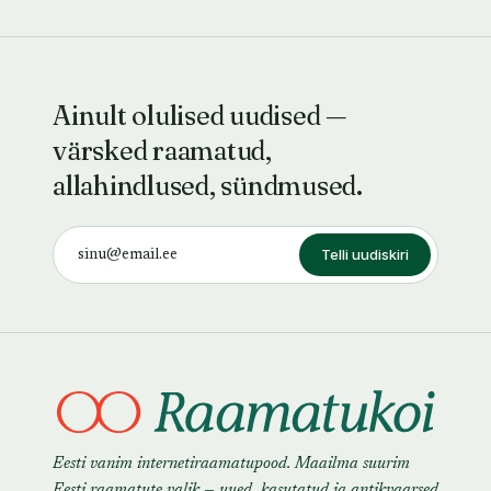
Ainult olulised uudised —
värsked raamatud,
allahindlused, sündmused.
Telli uudiskiri
Eesti vanim internetiraamatupood. Maailma suurim
Eesti raamatute valik — uued, kasutatud ja antikvaarsed