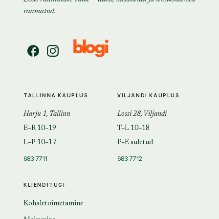
raamatud.
TALLINNA KAUPLUS
VILJANDI KAUPLUS
Harju 1, Tallinn
Lossi 28, Viljandi
E–R 10–19
T–L 10–18
L–P 10–17
P–E suletud
683 7711
683 7712
KLIENDITUGI
Kohaletoimetamine