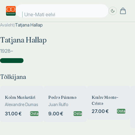
Une-Mati eelvii
Avaleht
/
Tatjana Hallap
Täpsem
Täpsem
Tatjana Hallap
otsing
otsing
1928
–
Tõlkijana
(
65
)
Tõlkijana
Kolm Musketäri
Pedro Páramo
Krahv Monte-
Cristo
Alexandre Dumas
Juan Rulfo
27.00 €
Osta
31.00 €
9.00 €
Osta
Osta