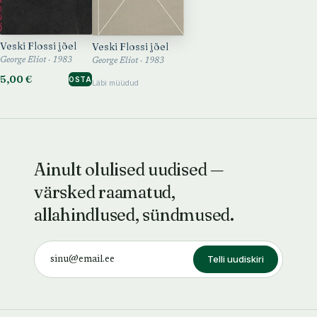
Veski Flossi jõel
Veski Flossi jõel
George Eliot · 1983
George Eliot · 1983
5,00 €
OSTA
Läbi müüdud
Ainult olulised uudised —
värsked raamatud,
allahindlused, sündmused.
Telli uudiskiri