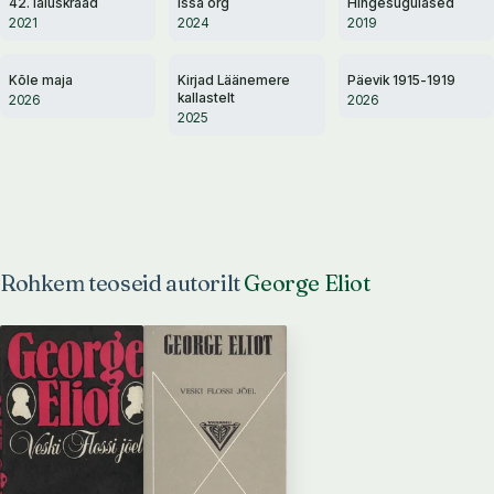
42. laiuskraad
Issa org
Hingesugulased
2021
2024
2019
Kõle maja
Kirjad Läänemere
Päevik 1915-1919
kallastelt
2026
2026
2025
Rohkem teoseid autorilt
George Eliot