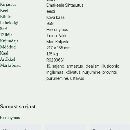
Emakeele Sihtasutus
Kirjastus
eesti
Keel
Kõva kaas
Köide
959
Lehekülgi
Hieronymus
Sari
Triinu Pakk
Tõlkija
Mari Kaljuste
Kujundaja
217 × 155 mm
Mõõdud
1.15 kg
Kaal
R0293681
Artikkel
19. sajand, armastus, idealism, illusioonid,
Märksõnad
inglismaa, kõlvatus, nurjumine, provints,
purunemine, ustavus
Samast sarjast
Hieronymus