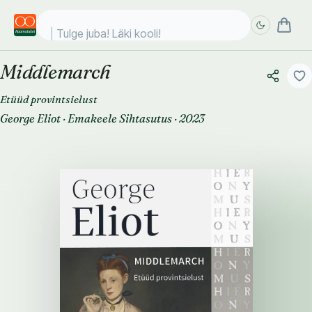
Tulge juba! Läki kooli!
Middlemarch
Täpsem
Täpsem
otsing
otsing
Etüüd provintsielust
George Eliot
·
Emakeele Sihtasutus
·
2023