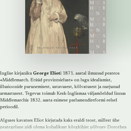
Inglise kirjaniku
George Eliot
i 1871. aastal ilmunud peateos
«Middlemarch. Etüüd provintsielust» on lugu idealismist,
illusioonide purunemisest, ustavusest, kõlvatusest ja nurjunud
armastusest. Tegevus toimub Kesk-Inglismaa väljamõeldud linnas
Middlemarchis 1832. aasta esimese parlamendireformi eelsel
perioodil.
Alguses kavatses Eliot kirjutada kaks eraldi teost, millest ühe
peategelane pidi olema kohalikust kõrgkihist põlvnev Dorothea