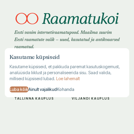
Eesti vanim internetiraamatupood. Maailma suurim
Eesti raamatute valik — uued, kasutatud ja antikvaarsed
raamatud.
Kasutame küpsiseid
Kasutame küpsiseid, et pakkuda paremat kasutuskogemust,
analüüsida liiklust ja personaliseerida sisu. Saad valida,
milliseid küpsiseid lubad.
Loe lahemalt
Luba kõik
Ainult vajalikud
Kohanda
TALLINNA KAUPLUS
VILJANDI KAUPLUS
Harju 1, Tallinn
Lossi 28, Viljandi
E–R 10–19
T–L 10–18
L–P 10–17
P–E suletud