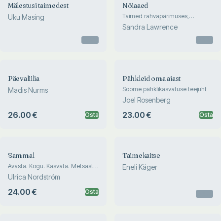
Mälestusi taimedest
Nõiaaed
Taimed rahvapärimuses,
Uku Masing
nõiakunstis ja traditsioonilises
Sandra Lawrence
meditsiinis
Otsas
Otsas
Päevaliilia
Pähkleid oma aiast
Soome pähklikasvatuse teejuht
Madis Nurms
Joel Rosenberg
26.00 €
23.00 €
Osta
Osta
Sammal
Taimekaitse
Avasta. Kogu. Kasvata. Metsast
Eneli Käger
aeda: teejuht sammalde
Ulrica Nordström
salailma
24.00 €
Osta
Otsas