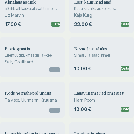
Aknalaua aednik
Eesti kaunimad aiad
50 lihtsalt kasvatatavat taime,
Kodu kauniks aiakonkursi
mis annavad kodule uue ilme
aastaraamat
Liz Marvin
Kaja Kurg
17.00 €
22.00 €
Osta
Osta
Floriograafia
Kevad ja suvi aias
Lillemüüdid, -maagia ja -keel
Silmailu ja saagi nimel
Sally Coulthard
10.00 €
Osta
Otsas
Kodune mahepõllundus
Lauaviinamarjad oma aiast
Talviste, Uurmann, Kruusma
Harri Poom
18.00 €
Osta
Otsas
Lilleniidu rajamine koduaeda
Loodusaia taimed