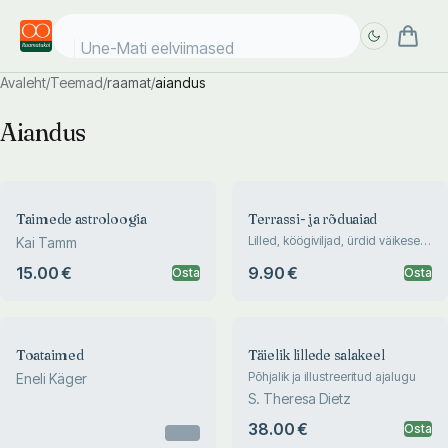
Une-Mati eelviimased kii
Avaleht
/
Teemad
/
raamat
/
aiandus
Täpsem
Täpsem
Aiandus
otsing
otsing
Taimede astroloogia
Terrassi- ja rõduaiad
Lilled, köögiviljad, ürdid väikeses
Kai Tamm
koduaias
15.00 €
9.90 €
Osta
Osta
Toataimed
Täielik lillede salakeel
Põhjalik ja illustreeritud ajalugu
Eneli Käger
S. Theresa Dietz
38.00 €
Osta
Otsas