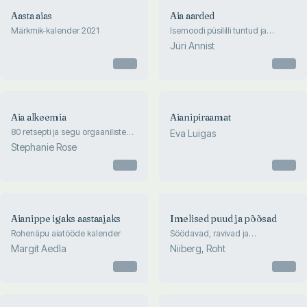
Aasta aias
Aia aarded
Märkmik-kalender 2021
Isemoodi püsililli tuntud ja
tundmatute seast
Jüri Annist
Otsas
Otsas
Aia alkeemia
Aianipiraamat
80 retsepti ja segu orgaaniliste
Eva Luigas
väetiste, taimeeliksiiride,
Stephanie Rose
istutussegude, kahjurite
peletusvahendite ja muu
Otsas
Otsas
valmistamiseks
Aianippe igaks aastaajaks
Imelised puud ja põõsad
Rohenäpu aiatööde kalender
Söödavad, ravivad ja
dekoratiivsed
Margit Aedla
Niiberg, Roht
Otsas
Otsas