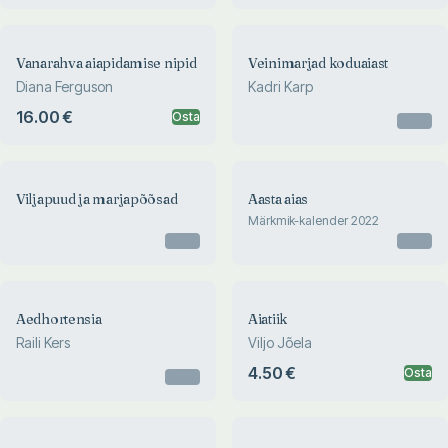
Vanarahva aiapidamise nipid
Veinimarjad koduaiast
Diana Ferguson
Kadri Karp
16.00 €
Osta
Otsas
Viljapuud ja marjapõõsad
Aasta aias
Märkmik-kalender 2022
Otsas
Otsas
Aedhortensia
Aiatiik
Raili Kers
Viljo Jõela
4.50 €
Osta
Otsas