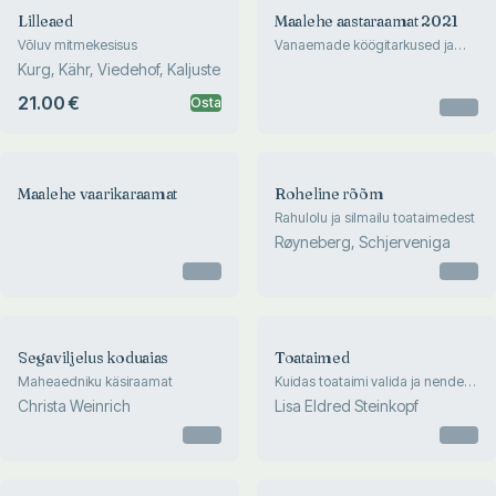
Lilleaed
Maalehe aastaraamat 2021
Võluv mitmekesisus
Vanaemade köögitarkused ja
taasavastatud retseptid
Kurg, Kähr, Viedehof, Kaljuste
21.00 €
Osta
Otsas
Maalehe vaarikaraamat
Roheline rõõm
Rahulolu ja silmailu toataimedest
Røyneberg, Schjerveniga
Otsas
Otsas
Segaviljelus koduaias
Toataimed
Maheaedniku käsiraamat
Kuidas toataimi valida ja nende
eest hoolitseda
Christa Weinrich
Lisa Eldred Steinkopf
Otsas
Otsas