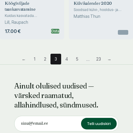
Köögiviljade
Külvikalender 2020
taaskasvatamine
Soodsad külvi-, hooldus- ja
lõikusajad Maria ja Matthias K.
Kuidas kasvatada
Matthias Thun
Thuni järgi
köögiviljajääkidest tervislikku
Lill, Raupach
toidupoolist
17.00 €
Osta
Otsas
...
←
1
2
3
4
5
23
→
Ainult olulised uudised —
värsked raamatud,
allahindlused, sündmused.
Telli uudiskiri