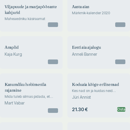
Viljapuude ja marjapõõsaste
Aasta aias
kahjurid
Märkmik-kalender 2020
Maheaedniku käsiraamat
Otsas
Otsas
Amplid
Eesti aia ajalugu
Kaja Kurg
Anneli Banner
Otsas
Otsas
Kasumliku hobimesila
Koduaia kõige erilisemad
rajamine
Kes nad on ja kuidas neid
kasvatada
Mida tuleb silmas pidada, et
Jüri Annist
väikemesila oleks majanduslikult
Mart Vabar
rentaabel?
21.30 €
Osta
Otsas