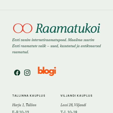
Eesti vanim internetiraamatupood. Maailma suurim
Eesti raamatute valik — uued, kasutatud ja antikvaarsed
raamatud.
TALLINNA KAUPLUS
VILJANDI KAUPLUS
Harju 1, Tallinn
Lossi 28, Viljandi
E–R 10–19
T–L 10–18