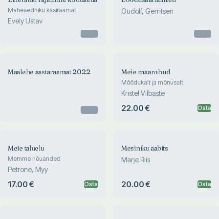
Maheaedniku käsiraamat
Oudolf, Gerritsen
Evely Ustav
Otsas
Otsas
Maalehe aastaraamat 2022
Meie maarohud
Mõõdukalt ja mõnusalt
Kristel Vilbaste
22.00 €
Osta
Otsas
Meie taluelu
Mesiniku aabits
Memme nõuanded
Marje Riis
Petrone, Myy
17.00 €
20.00 €
Osta
Osta