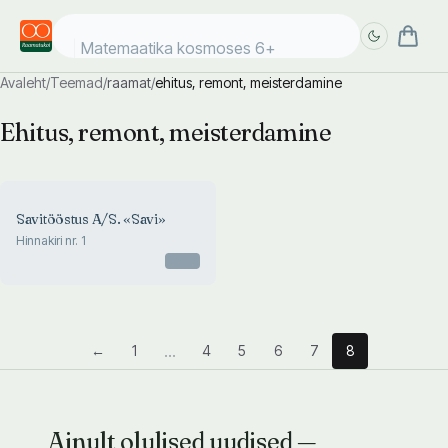
Matemaatika kosmoses 6+
Avaleht
/
Teemad
/
raamat
/
ehitus, remont, meisterdamine
Täpsem
Täpsem
Ehitus, remont, meisterdamine
otsing
otsing
Savitööstus A/S. «Savi»
Hinnakiri nr. 1
Otsas
...
←
1
4
5
6
7
8
Ainult olulised uudised —