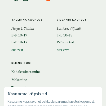
TALLINNA KAUPLUS
VILJANDI KAUPLUS
Harju 1, Tallinn
Lossi 28, Viljandi
E–R 10–19
T–L 10–18
L–P 10–17
P–E suletud
683 7711
683 7712
KLIENDITUGI
Kohaletoimetamine
Maksmine
Tagastamine
Kasutame küpsiseid
KKK
Kasutame küpsiseid, et pakkuda paremat kasutuskogemust,