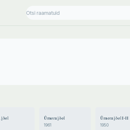
jõel
Ümera jõel
Ümera jõel I-II
1961
1950