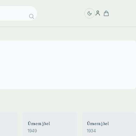
1934
Ümera jõel
Ümera jõel
ÜMERA JÕEL
1949
1934
Mait Metsanurk