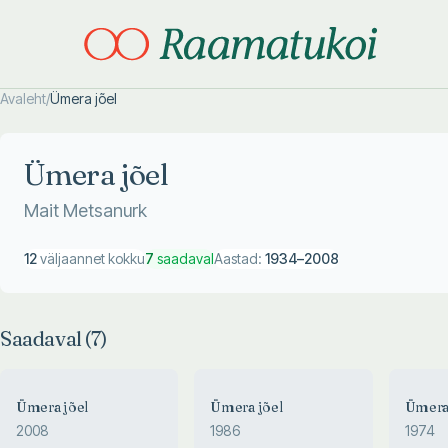
Avaleht
/
Ümera jõel
Otsi täpsemalt
Otsi täpsemalt
Ümera jõel
Mait Metsanurk
12
väljaannet kokku
7
saadaval
Aastad:
1934
–
2008
Saadaval (
7
)
Ümera jõel
Ümera jõel
Ümera 
2008
1986
1974