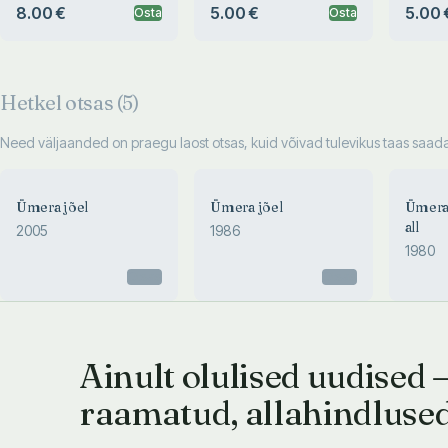
8.00 €
5.00 €
5.00 
Osta
Osta
Hetkel otsas (
5
)
Need väljaanded on praegu laost otsas, kuid võivad tulevikus taas saadav
Ümera jõel
Ümera jõel
Ümera 
all
2005
1986
1980
Otsas
Otsas
Ainult olulised uudised 
raamatud, allahindluse