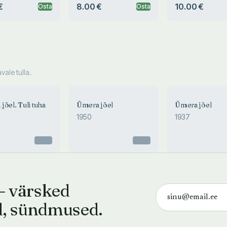
€
8.00 €
10.00 €
Osta
Osta
ale tulla.
1950
jõel. Tuli tuha
Ümera jõel
Ümera jõel
Ümera jõel
1950
1937
Mait Metsanurk
Otsas
Otsas
— värsked
d, sündmused.