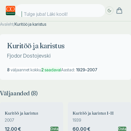
Tulge juba! Läki kooli!
Avaleht
/
Kuritöö ja karistus
Täpsem
Täpsem
otsing
otsing
Kuritöö ja karistus
Fjodor Dostojevski
8
väljaannet kokku
2
saadaval
Aastad:
1929
–
2007
Väljaanded (
8
)
Kuritöö ja karistus
Kuritöö ja karistus I-II
2007
1939
12.00 €
60.00 €
Osta
Osta