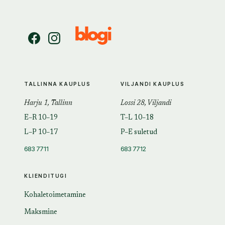
TALLINNA KAUPLUS
VILJANDI KAUPLUS
Harju 1, Tallinn
Lossi 28, Viljandi
E–R 10–19
T–L 10–18
L–P 10–17
P–E suletud
683 7711
683 7712
KLIENDITUGI
Kohaletoimetamine
Maksmine