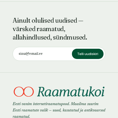
Ainult olulised uudised —
värsked raamatud,
allahindlused, sündmused.
Telli uudiskiri
Eesti vanim internetiraamatupood. Maailma suurim
Eesti raamatute valik — uued, kasutatud ja antikvaarsed
raamatud.