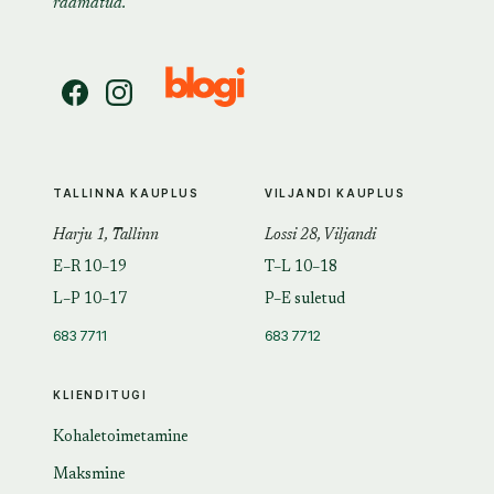
raamatud.
TALLINNA KAUPLUS
VILJANDI KAUPLUS
Harju 1, Tallinn
Lossi 28, Viljandi
E–R 10–19
T–L 10–18
L–P 10–17
P–E suletud
683 7711
683 7712
KLIENDITUGI
Kohaletoimetamine
Maksmine