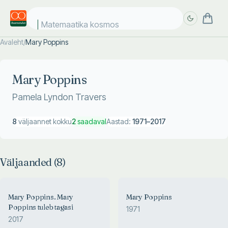
Matemaatika kosmose
Avaleht
/
Mary Poppins
Täpsem
Täpsem
otsing
otsing
Mary Poppins
Pamela Lyndon Travers
8
väljaannet kokku
2
saadaval
Aastad:
1971
–
2017
Väljaanded (
8
)
Mary Poppins. Mary
Mary Poppins
Poppins tuleb tagasi
1971
2017