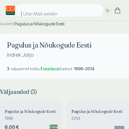
Une-Mati eelviima
Avaleht
/
Pagulus ja Nõukogude Eesti
Täpsem
Täpsem
otsing
otsing
Pagulus ja Nõukogude Eesti
Indrek Jürjo
3
väljaannet kokku
1
saadaval
Aastad:
1996
–
2014
Väljaanded (
3
)
Pagulus ja Nõukogude Eesti
Pagulus ja Nõukogude Eesti
1996
2014
6.00 €
Osta
Otsas