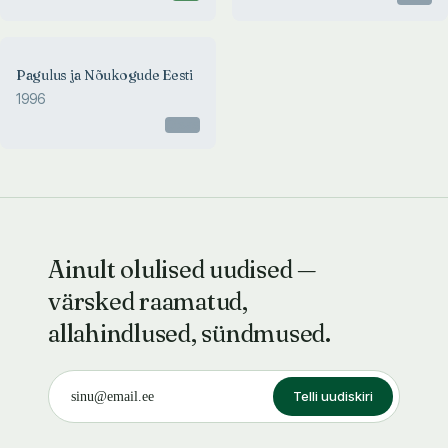
Pagulus ja Nõukogude Eesti
1996
Otsas
Ainult olulised uudised —
värsked raamatud,
allahindlused, sündmused.
Telli uudiskiri