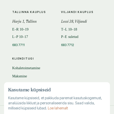
TALLINNA KAUPLUS
VILJANDI KAUPLUS
Harju 1, Tallinn
Lossi 28, Viljandi
E–R 10–19
T–L 10–18
L–P 10–17
P–E suletud
683 7711
683 7712
KLIENDITUGI
Kohaletoimetamine
Maksmine
Tagastamine
Kasutame küpsiseid
KKK
Kasutame küpsiseid, et pakkuda paremat kasutuskogemust,
analüüsida liiklust ja personaliseerida sisu. Saad valida,
milliseid küpsiseid lubad.
Loe lahemalt
© 1995–
2026
Kuutõrvaja OÜ · reg. 10463994