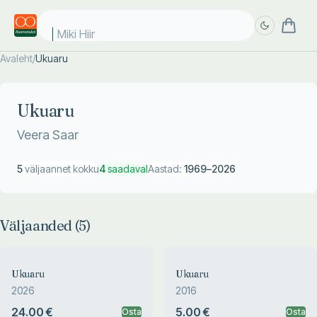
Miki Hiir
Avaleht
/
Ukuaru
Täpsem
Täpsem
otsing
otsing
Ukuaru
Veera Saar
5
väljaannet kokku
4
saadaval
Aastad:
1969
–
2026
Väljaanded (
5
)
Ukuaru
Ukuaru
2026
2016
24.00 €
5.00 €
Osta
Osta