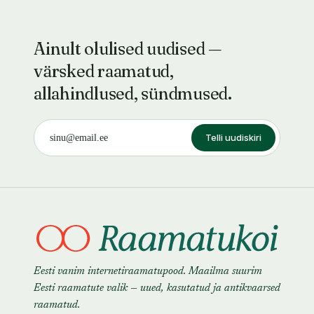
Ainult olulised uudised —
värsked raamatud,
allahindlused, sündmused.
Telli uudiskiri
Eesti vanim internetiraamatupood. Maailma suurim
Eesti raamatute valik — uued, kasutatud ja antikvaarsed
raamatud.