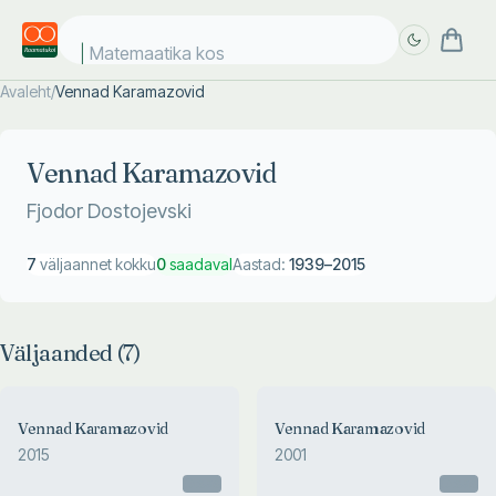
Matemaatika kosm
Avaleht
/
Vennad Karamazovid
Täpsem
Täpsem
otsing
otsing
Vennad Karamazovid
Fjodor Dostojevski
7
väljaannet kokku
0
saadaval
Aastad:
1939
–
2015
Väljaanded (
7
)
Vennad Karamazovid
Vennad Karamazovid
2015
2001
Otsas
Otsas