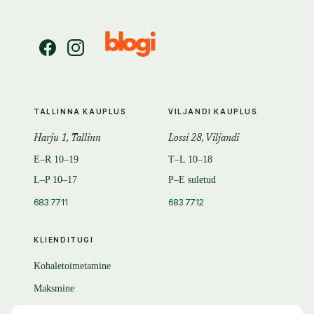
TALLINNA KAUPLUS
VILJANDI KAUPLUS
Harju 1, Tallinn
Lossi 28, Viljandi
E–R 10–19
T–L 10–18
L–P 10–17
P–E suletud
683 7711
683 7712
KLIENDITUGI
Kohaletoimetamine
Maksmine
Tagastamine