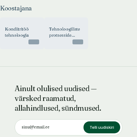
Koostajana
Kondiitritöö
Tehnoloogiliste
tehnoloogia
protsesside
juhend
Otsas
Otsas
ühiskondliku
toitlustamise
ettevõtetes
Ainult olulised uudised —
värsked raamatud,
allahindlused, sündmused.
Telli uudiskiri