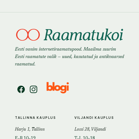
Eesti vanim internetiraamatupood. Maailma suurim
Eesti raamatute valik — uued, kasutatud ja antikvaarsed
raamatud.
TALLINNA KAUPLUS
VILJANDI KAUPLUS
Harju 1, Tallinn
Lossi 28, Viljandi
E–R 10–19
T–L 10–18