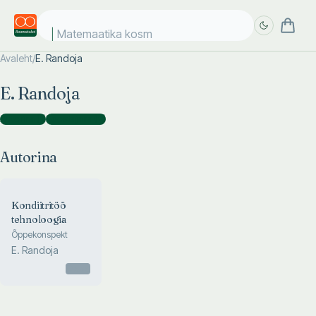
Matemaatika kosmo
Avaleht
/
E. Randoja
Täpsem
Täpsem
E. Randoja
otsing
otsing
Autorina
(
1
)
Koostajana
(
2
)
Autorina
Kondiitritöö
tehnoloogia
Õppekonspekt
E. Randoja
Otsas