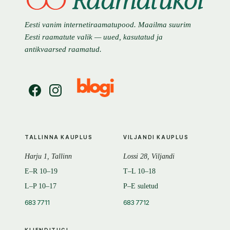
Eesti vanim internetiraamatupood. Maailma suurim
Eesti raamatute valik — uued, kasutatud ja
antikvaarsed raamatud.
TALLINNA KAUPLUS
VILJANDI KAUPLUS
Harju 1, Tallinn
Lossi 28, Viljandi
E–R 10–19
T–L 10–18
L–P 10–17
P–E suletud
683 7711
683 7712