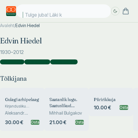
Tulge juba! Läki koo
Avaleht
/
Edvin Hiedel
Täpsem
Täpsem
Edvin Hiedel
otsing
otsing
1930
–2012
Tõlkijana
(
48
)
Koostajana
(
3
)
Toimetajana
(
1
)
Tõlkijana
Gulagi arhipelaag
Saatanlik lugu.
Piiririkkuja
Saatuslikud
Kirjandusliku
10.00 €
Osta
uurimuse katse V-
munad. Koera
Aleksandr
Mihhail Bulgakov
VI-VII
süda
Solženitsõn
30.00 €
21.00 €
Osta
Osta