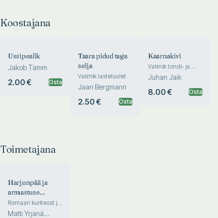
Koostajana
Ussipealik
Taara pidud taga
Kaarnakivi
selja
Valimik tondi- ja
Jakob Tamm
loomajutte
Valimik lasteluulet
Juhan Jaik
2.00 €
Osta
Jaan Bergmann
8.00 €
Osta
2.50 €
Osta
Toimetajana
Harjunpää ja
armastuse
seadused
Romaan kuriteost ja
muust
Matti Yrjänä