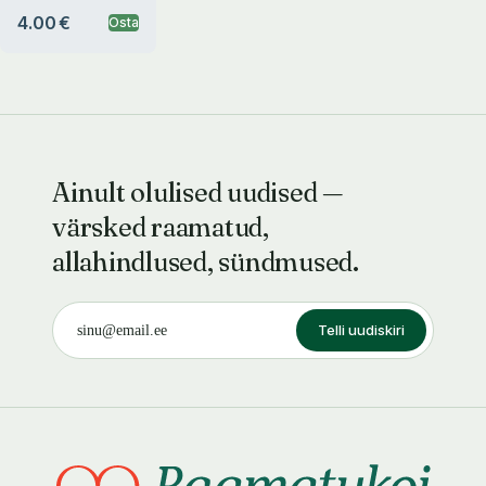
Joensuu
4.00 €
Osta
Ainult olulised uudised —
värsked raamatud,
allahindlused, sündmused.
Telli uudiskiri