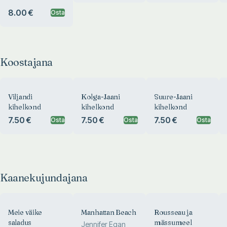
8.00 €
Osta
Koostajana
Viljandi
Kolga-Jaani
Suure-Jaani
kihelkond
kihelkond
kihelkond
7.50 €
7.50 €
7.50 €
Osta
Osta
Osta
Kaanekujundajana
Meie väike
Manhattan Beach
Rousseau ja
saladus
mässumeel
Jennifer Egan