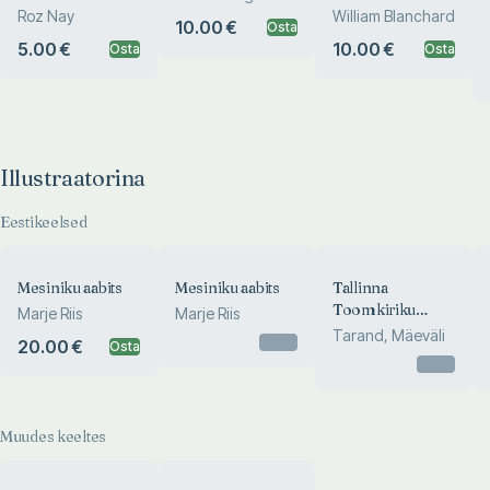
Roz Nay
William Blanchard
10.00 €
Osta
5.00 €
10.00 €
Osta
Osta
Illustraatorina
Eestikeelsed
Mesiniku aabits
Mesiniku aabits
Tallinna
Toomkiriku
Marje Riis
Marje Riis
epitaafid. Die
Tarand, Mäeväli
Otsas
20.00 €
Osta
Wappenepitaphe
Otsas
der Talliner
Domkirche.
Epitaphs of the
Muudes keeltes
Tallinn Cathedral