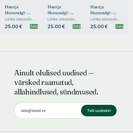
Haanja
Haanja
Haanja
Munamägi -
Munamägi -
Munamägi -
turistide Mekka
turistide Mekka
turistide Mekka
Lühike ülevaade
Lühike ülevaade
Lühike ülevaade
Balti-maade
Balti-maade
Balti-maade
25.00 €
25.00 €
25.00 €
Osta
Osta
Osta
kõrgeimast tipust ja
kõrgeimast tipust ja
kõrgeimast tipust ja
selle ligemast
selle ligemast
selle ligemast
ümbrusest
ümbrusest
ümbrusest
Ainult olulised uudised —
värsked raamatud,
allahindlused, sündmused.
Telli uudiskiri