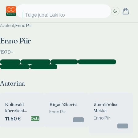
Tulge juba! Läki kool
Avaleht
/
Enno Piir
Täpsem
Täpsem
Enno Piir
otsing
otsing
1970
–
Autorina
(
3
)
Kujundajana
(
83
)
Koostajana
(
13
)
Kaanekujundajana
(
5
)
Illustraatorina
(
4
)
Toimetajana
(
1
)
Autorina
Koltuvaid
Kirjad Siberist
Sunnitöölise
kõrrekesi
Mekka
Enno Piir
koduselt kamaralt
Enno Piir
11.50 €
Osta
Otsas
Otsas