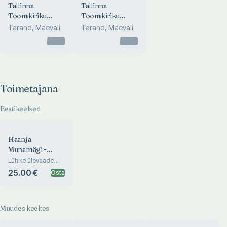
Tallinna
Tallinna
Toomkiriku
Toomkiriku
epitaafid. Die
epitaafid. Die
Tarand, Mäeväli
Tarand, Mäeväli
Wappenepitaphe
Wappenepitaphe
Otsas
Otsas
der Talliner
der Talliner
Domkirche.
Domkirche.
Epitaphs of the
Epitaphs of the
Tallinn Cathedral
Tallinn Cathedral
Toimetajana
Eestikeelsed
Haanja
Munamägi -
turistide Mekka
Lühike ülevaade
Balti-maade
25.00 €
Osta
kõrgeimast tipust ja
selle ligemast
ümbrusest
Muudes keeltes