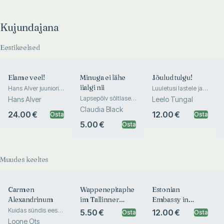
Kujundajana
Eestikeelsed
Elame veel!
Minuga ei lähe
Jõulud tulgu!
iialgi nii
Hans Alver juuniori
Luuletusi lastele ja
päevik Siberi
päkapikkudele
Lapsepõlv sõltlase
Hans Alver
Leelo Tungal
küüditamisajast
peres ja selle mõju
Claudia Black
1941–1949
24.00 €
12.00 €
Osta
täiskasvanueas
Osta
5.00 €
Osta
Muudes keeltes
Carmen
Wappenepitaphe
Estonian
Alexandrinum
im Tallinner
Embassy in
Dom
Finland
Kuidas sündis eesti
5.50 €
12.00 €
Osta
Osta
luule
Loone Ots