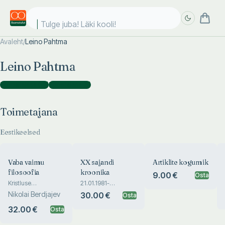
Tulge juba! Läki kooli!
Avaleht
/
Leino Pahtma
Täpsem
Täpsem
Leino Pahtma
otsing
otsing
Toimetajana
(
12
)
Koostajana
(
5
)
Toimetajana
Eestikeelsed
Vaba vaimu
XX sajandi
Artiklite kogumik
filosoofia
kroonika
9.00 €
Osta
Kristluse
21.01.1981-
problemaatika ja
31.12.2000
Nikolai Berdjajev
30.00 €
Osta
apoloogia
32.00 €
Osta