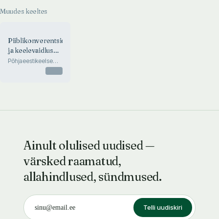
Muudes keeltes
Piiblikonverentsid
ja keelevaidlused.
Bibelkonferenzen
Põhjaeestikeelse
Piibli tõlkimise
und
Otsas
ajaloost (1686-
Sprachstreitigkeiten
1690).
Allikapublikatsioon –
Quellen zur
Geschichte der
Übersetzung der
Bibel ins
Revalestnische (16
Ainult olulised uudised —
värsked raamatud,
allahindlused, sündmused.
Telli uudiskiri