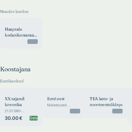
Muudes keeltes
Haapsalu
kodanikeraamat.
Hapsaler
Otsas
Bürgerbuch.
1496-1797
Koostajana
Eestikeelsed
XX sajandi
Eesti eest
TEA laste- ja
kroonika
noorteentsüklopeedia
Mälestused
iseseisvuse
21.01.1981-
Otsas
Otsas
võitluspäevilt.
31.12.2000
30.00 €
Osta
Revolutsioon ja
okupatsioon 1917-
1918