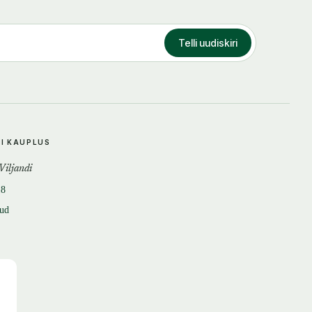
Telli uudiskiri
DI KAUPLUS
 Viljandi
18
tud