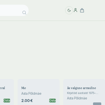
eral
Me
Ja valguse armulise
Kirjatöid aastaist 1975–
Asta Põldmäe
2013
Asta Põldmäe
2.00 €
Osta
Osta
Otsas