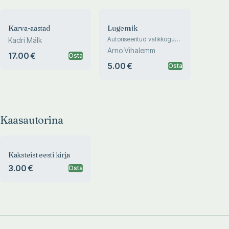
Karva-aastad
Lugemik
Autoriseeritud valikkogu
Kadri Mälk
1947-89
Arno Vihalemm
17.00 €
Osta
5.00 €
Osta
Kaasautorina
Kaksteist eesti kirja
3.00 €
Osta