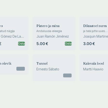
co
Platero ja mina
Diktaatori surm
atud nägija
Andaluusia eleegia
ja teisi jutte uues
dimensioonis
 Gómez De La
Juan Ramón Jiménez
Joaquin Martin
€
5.00 €
3.00 €
Osta
Osta
n olevik
Tunnel
Kalevala lood
Otsas
Ernesto Sábato
Martti Haavio
Otsas