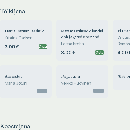
Tõlkijana
Härra Darwini aednik
Matemaatilised olendid
El Gre
ehk jagatud unenäod
Valgust
Kristina Carlson
Leena Krohn
Ramón
3.00 €
Osta
Serna
8.00 €
4.00 
Osta
Armastus
Poja surm
Alati o
Maria Jotuni
Veikko Huovinen
Otsas
Otsas
Koostajana