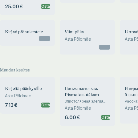
25.00 €
Osta
Kirjad pääsukestele
Viini plika
Linnad
Otsas
Asta Põldmäe
Asta P
Otsas
Muudes keeltes
Kirjeitä pääskysille
Письма ласточкам.
И меркн
Pisma lastotškam
барышн
Asta Põldmäe
svet. 
Эпистолярная элегия.
Расска
7.13 €
Osta
Epistoljarnaja elegija
barõšn
Asta Põldmäe
Asta P
6.00 €
Osta