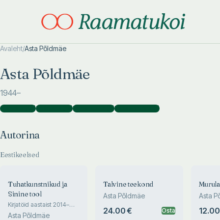
Avaleht
/
Asta Põldmäe
Otsi täpsemalt
Otsi täpsemalt
Asta Põldmäe
1944
–
Autorina
(
14
)
Tõlkijana
(
13
)
Koostajana
(
2
)
Kaasautorina
(
1
)
Autorina
Eestikeelsed
Tuhatkunstnikud ja
Talvine teekond
Murul
Sinine tool
Asta Põldmäe
Asta P
Kirjatöid aastaist 2014–
24.00 €
12.00
Osta
2025
Asta Põldmäe