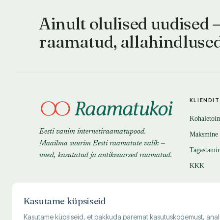
Ainult olulised uudised 
raamatud, allahindluse
KLIENDI
Kohaletoi
Eesti vanim internetiraamatupood.
Maksmine
Maailma suurim Eesti raamatute valik —
Tagastami
uued, kasutatud ja antikvaarsed raamatud.
KKK
Kasutame küpsiseid
Kasutame küpsiseid, et pakkuda paremat kasutuskogemust, analüüsi