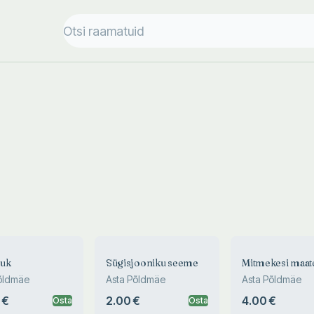
auk
Sügisjooniku seeme
Mitmekesi maat
õldmäe
Asta Põldmäe
Asta Põldmäe
 €
2.00 €
4.00 €
Osta
Osta