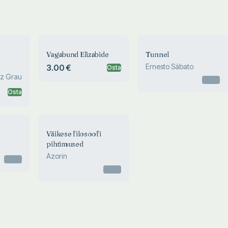
Vagabund Elizabide
Tunnel
Ernesto Sábato
3.00 €
Osta
ez Grau
Otsas
Osta
Väikese filosoofi
pihtimused
Azorin
Otsas
Otsas