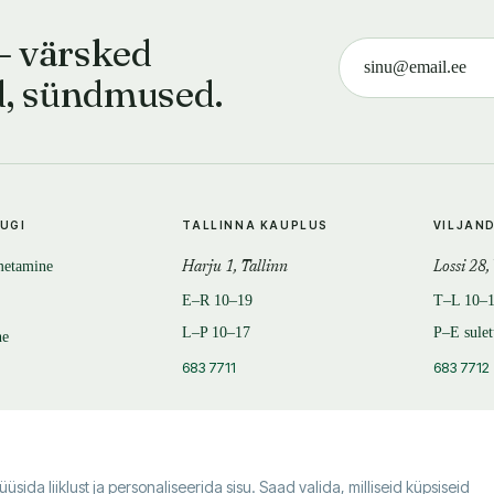
— värsked
d, sündmused.
TUGI
TALLINNA KAUPLUS
VILJAN
metamine
Harju 1, Tallinn
Lossi 28,
E–R 10–19
T–L 10–
L–P 10–17
P–E sule
ne
683 7711
683 7712
da liiklust ja personaliseerida sisu. Saad valida, milliseid küpsiseid