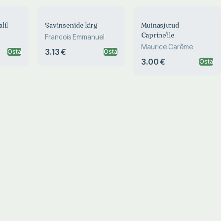
lil
Savinsenide kirg
Muinasjutud
Caprine'ile
Francois Emmanuel
Maurice Carême
3.13 €
Osta
Osta
3.00 €
Osta