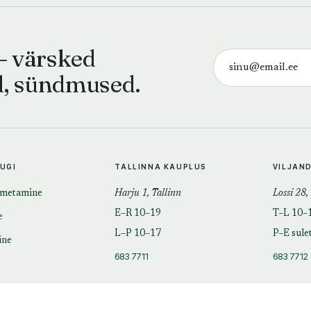
— värsked
d, sündmused.
TUGI
TALLINNA KAUPLUS
VILJAN
imetamine
Harju 1, Tallinn
Lossi 28,
E–R 10–19
T–L 10–
e
L–P 10–17
P–E sule
ine
683 7711
683 7712