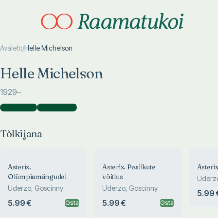
Avaleht
/
Helle Michelson
Otsi täpsemalt
Otsi täpsemalt
Helle Michelson
1929
–
Tõlkijana
(
91
)
Koostajana
(
1
)
Tõlkijana
Asterix.
Asterix. Pealikute
Asterix
Olümpiamängudel
võitlus
Uderzo
Uderzo, Goscinny
Uderzo, Goscinny
5.99 
5.99 €
5.99 €
Osta
Osta