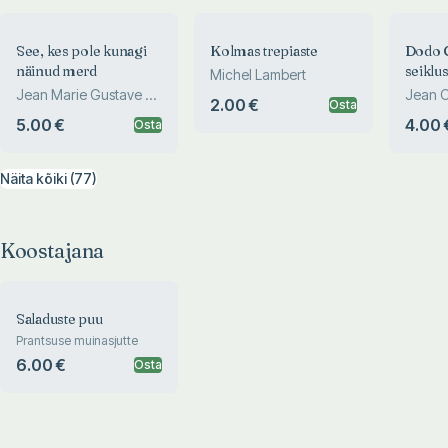
See, kes pole kunagi
Kolmas trepiaste
Dodo C
näinud merd
seiklu
Michel Lambert
Jean Marie Gustave Le
Jean O
2.00 €
Osta
Clézio
5.00 €
4.00 
Osta
Näita kõiki (77)
Koostajana
Saladuste puu
Prantsuse muinasjutte
6.00 €
Osta