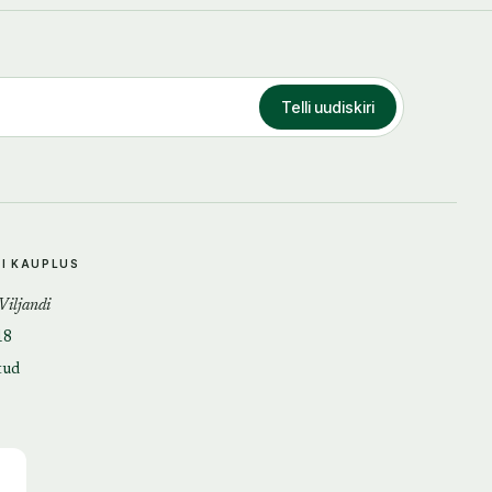
Telli uudiskiri
DI KAUPLUS
 Viljandi
18
tud