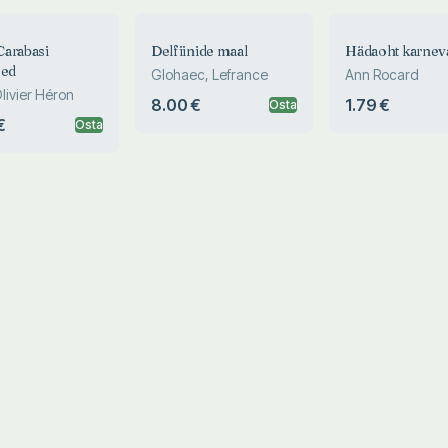
arabasi
Delfiinide maal
Hädaoht karneva
sed
Glohaec, Lefrance
Ann Rocard
livier Héron
8.00 €
1.79 €
Osta
€
Osta