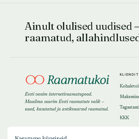
Ainult olulised uudised 
raamatud, allahindluse
KLIENDI
Kohaleto
Eesti vanim internetiraamatupood.
Maksmin
Maailma suurim Eesti raamatute valik —
Tagastam
uued, kasutatud ja antikvaarsed raamatud.
KKK
Kasutame küpsiseid