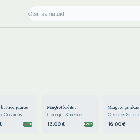
 brittide juures
Maigret kohtus
Maigret' puhkus
, Goscinny
Georges Simenon
Georges Simen
€
16.00 €
16.00 €
Osta
Osta