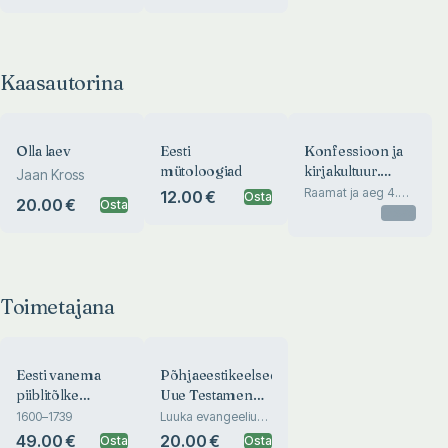
Kaasautorina
Olla laev
Eesti
Konfessioon ja
mütoloogiad
kirjakultuur.
Jaan Kross
Confession and
Raamat ja aeg 4.
12.00 €
Osta
20.00 €
Osta
Libri et memoria 4
the Literary
Otsas
Culture
Toimetajana
Eesti vanema
Põhjaeestikeelsed
piiblitõlke
Uue Testamendi
sõnastik
tõlked 1680-1705
1600–1739
Luuka evangeelium.
Apostlite teod
49.00 €
20.00 €
Osta
Osta