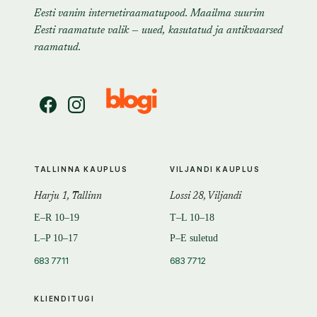
Eesti vanim internetiraamatupood. Maailma suurim
Eesti raamatute valik — uued, kasutatud ja antikvaarsed
raamatud.
TALLINNA KAUPLUS
VILJANDI KAUPLUS
Harju 1, Tallinn
Lossi 28, Viljandi
E–R 10–19
T–L 10–18
L–P 10–17
P–E suletud
683 7711
683 7712
KLIENDITUGI