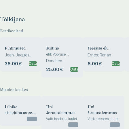
Tõlkijana
Eestikeelsed
Pihtimused
Justine
Jeesuse elu
ehk Vooruse
Jean-Jaques
Ernest Renan
õnnetused
Rousseau
Donatien
36.00 €
6.00 €
Osta
Osta
Alphonse
25.00 €
Osta
Francois de Sade
Muudes keeltes
Lühike
Uni
Uni
sissejuhatus eesti
Jeruusalemmas
Jeruusalemmas
keelde
Otsas
Valik heebrea luulet
Valik heebrea luulet
Otsas
Otsas