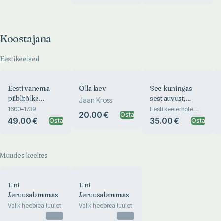
Koostajana
Eestikeelsed
Eesti vanema
Olla laev
See kuningas
piiblitõlke
sest auvust,
Jaan Kross
sõnastik
põrgukonn ja
1600–1739
Eesti keelemõte
20.00 €
Osta
1632–1732
armutaim
49.00 €
35.00 €
Osta
Osta
Muudes keeltes
Uni
Uni
Jeruusalemmas
Jeruusalemmas
Valik heebrea luulet
Valik heebrea luulet
Otsas
Otsas