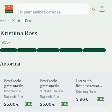
Matemaatika kosmoses
Avaleht
/
Kristiina Ross
Täpsem
Täpsem
Kristiina Ross
otsing
otsing
1955
–
Autorina
(
8
)
Tõlkijana
(
20
)
Koostajana
(
10
)
Kaasautorina
(
3
)
Toimetajana
(
2
)
Autorina
Eesti keele
Eesti keele
Instruktiiv
grammatika
grammatika
läänemeresoome
keeltes
Morfoloogia.
Süntaks. Lisa: kiri
Kristiina Ross
Sõnamoodustus
Rajandi, Erelt,
Rajandi, Erelt,
3.96 €
Osta
Ross, Kasik,
Ross, Kasik,
25.00 €
25.00 €
Osta
Osta
Metslang...
Metslang...