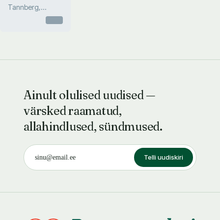
venestus,
Tannberg,
rahvuslus ja
Woodworth
Otsas
moderniseerimine
19. sajandi teisel
poolel ja 20.
sajandi alguses
Ainult olulised uudised —
värsked raamatud,
allahindlused, sündmused.
Telli uudiskiri