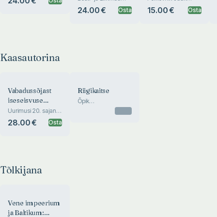
24.00 €
Osta
varauusaegsest
Rosenbaumi kirjad
24.00 €
15.00 €
Osta
Osta
haridus- ja
vennale (1892-1904,
kultuurielust
1906, 1909)
Kaasautorina
Vabadussõjast
Riigikaitse
iseseisvuse
Õpik
gümnaasiumidele ja
taastamiseni
Uurimusi 20. sajandi
Otsas
kutseõppeasutustele
Eesti ajaloost
28.00 €
Osta
Tõlkijana
Vene impeerium
ja Baltikum: