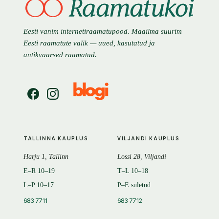
Eesti vanim internetiraamatupood. Maailma suurim
Eesti raamatute valik — uued, kasutatud ja
antikvaarsed raamatud.
TALLINNA KAUPLUS
VILJANDI KAUPLUS
Harju 1, Tallinn
Lossi 28, Viljandi
E–R 10–19
T–L 10–18
L–P 10–17
P–E suletud
683 7711
683 7712