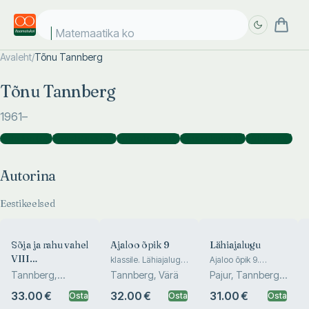
Matemaatika kosm
Avaleht
/
Tõnu Tannberg
Täpsem
Täpsem
Tõnu Tannberg
otsing
otsing
1961
–
Autorina
(
46
)
Koostajana
(
28
)
Toimetajana
(
6
)
Kaasautorina
(
2
)
Tõlkijana
(
1
)
Autorina
Eestikeelsed
Sõja ja rahu vahel
Ajaloo õpik 9
Lähiajalugu
VIII
klassile. Lähiajalugu
Ajaloo õpik 9.
II osa
klassile
Metsavendlus:
Tannberg,
Tannberg, Värä
Pajur, Tannberg,
vastupanu
Noormets, Kaasik,
Värä
33.00 €
32.00 €
31.00 €
Osta
Osta
Osta
Nõukogude
Ohmann, K...