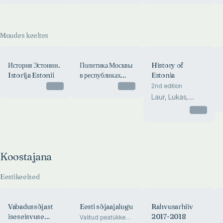
okupatsioonivõimule
Muudes keeltes
История Эстонии.
Политика Москвы
History of
Istorija Estonii
в республиках
Estonia
Балтии в
Otsas
Otsas
2nd edition
послевоенные
Laur, Lukas,
годы (1944-1956).
Mäesalu, Pajur,
Otsas
Politika Moskvõ
Tannberg
v Respublikah
Baltii v
poslevoennõje
Koostajana
godõ (1944-
1956)
Eestikeelsed
Vabadussõjast
Eesti sõjaajalugu
Rahvusarhiiv
iseseisvuse
2017-2018
Valitud peatükke