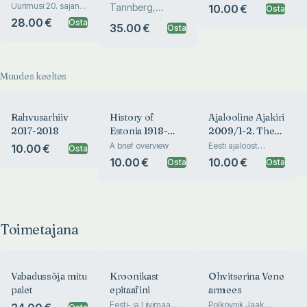
Vabadussõjast
taastamiseni
Uurimusi 20. sajandi
Tannberg,
10.00 €
Osta
tänapäevani
Eesti ajaloost
Noormets, Kaasik,
28.00 €
Osta
35.00 €
Osta
Seene, Pi...
Muudes keeltes
Rahvusarhiiv
History of
Ajalooline Ajakiri
2017-2018
Estonia 1918-
2009/1-2. The
2017
Estonian
A brief overview
Eesti ajaloost
10.00 €
Osta
nõukogude võimu
Historical
10.00 €
10.00 €
Osta
Osta
perioodil. Studies in
Journal
the History of
Estonia During the
Soviet Rule
Toimetajana
Vabadussõja mitu
Kroonikast
Ohvitserina Vene
palet
epitaafini
armees
Eesti- ja Liivimaa
Polkovnik Jaak