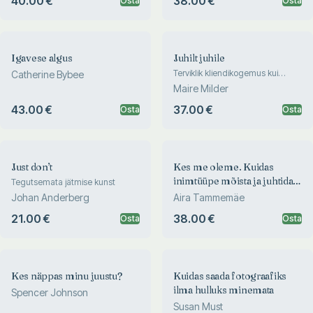
40.00 €
38.00 €
Osta
Osta
Igavese algus
Juhilt juhile
Terviklik kliendikogemus kui
Catherine Bybee
strateegiline eelis
Maire Milder
43.00 €
37.00 €
Osta
Osta
Just don’t
Kes me oleme. Kuidas
inimtüüpe mõista ja juhtida
Tegutsemata jätmise kunst
”Karupoeg Puhhi” tegelaste
Johan Anderberg
Aira Tammemäe
baasil
21.00 €
38.00 €
Osta
Osta
Kes näppas minu juustu?
Kuidas saada fotograafiks
ilma hulluks minemata
Spencer Johnson
Susan Must