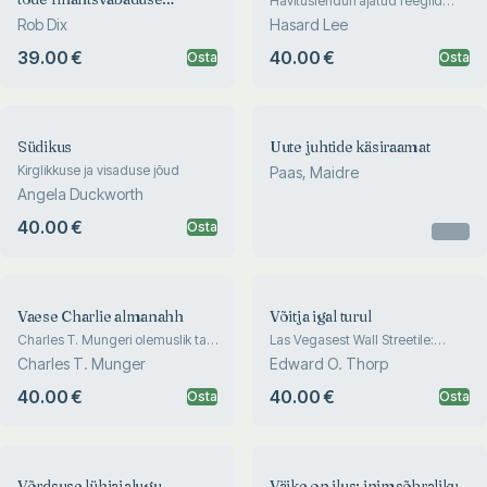
Hävituslenduri ajatud reeglid
raskete otsuste langetamiseks
saavutamiseks
Rob Dix
Hasard Lee
39.00 €
40.00 €
Osta
Osta
Südikus
Uute juhtide käsiraamat
Kirglikkuse ja visaduse jõud
Paas, Maidre
Angela Duckworth
40.00 €
Osta
Otsas
Vaese Charlie almanahh
Võitja igal turul
Charles T. Mungeri olemuslik taip
Las Vegasest Wall Streetile:
ja tarkus
kuidas ma diilerile ja turule ära
Charles T. Munger
Edward O. Thorp
tegin
40.00 €
40.00 €
Osta
Osta
Võrdsuse lühiajalugu
Väike on ilus: inimsõbraliku