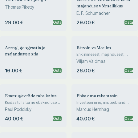
majanduse võimalikkus
Thomas Piketty
E. F. Schumacher
29.00 €
29.00 €
Osta
Osta
Areng, geograafia ja
Bitcoin vs Maailm
majandusteooria
Ehk inimesest, majandusest,
riigist ja küberrahast nende
Viljam Valdmaa
keskel
16.00 €
26.00 €
Osta
Osta
Ebamugav tõde raha kohta
Ehita oma rahamasin
Kuidas tulla toime ebakindlusega
Investeerimine, mis teeb sind
ja mõelda ise enda eest
rikkaks ja vabaks
Paul Podolsky
Marcus Hernhag
40.00 €
40.00 €
Osta
Osta