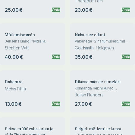
Tharapita Tam
25.00 €
23.00 €
Osta
Osta
Mõtlemismasin
Naiste tee eduni
Jensen Huang, Nvidia ja
Vabanege 12 harjumusest, mis
maailma kõige ihaldusväärsem
takistavad teil kõrgemale
Stephen Witt
Goldsmith, Helgesen
mikrokiip
pürgimast
40.00 €
35.00 €
Osta
Osta
Rahamaa
Rikaste natside nimekiri
Kolmanda Reichi kurjad
Mehis Pihla
kasumikütid
Julian Flanders
13.00 €
27.00 €
Osta
Osta
Seitse müüti raha kohta ja
Selgelt mõtlemise kunst
tõde finantsvabaduse