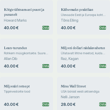
Kõige tähtsam asi puust ja
Käibemaks praktikas
punaselt
Ülevaade Eesti ja Euroopa kohtu
olulisematest lahenditest
Howard Marks
Tõnis Elling
40.00 €
40.00 €
Osta
Osta
Lean-turundus
Miljoni dollari nädalavahetus
Rohkem müügikontakte. Suurem
Üllatavalt lihtne meetod, kuidas
kasum. Vähem turundust
48 tunniga miljoniäri alustada
Allan Dib
Raz, Kagan
40.00 €
40.00 €
Osta
Osta
Miljonäri retsept
Minu Wall Street
Tippinvestorite lood
USA börsist eesti aktsendiga
Nelli Janson
40.00 €
28.00 €
Osta
Osta