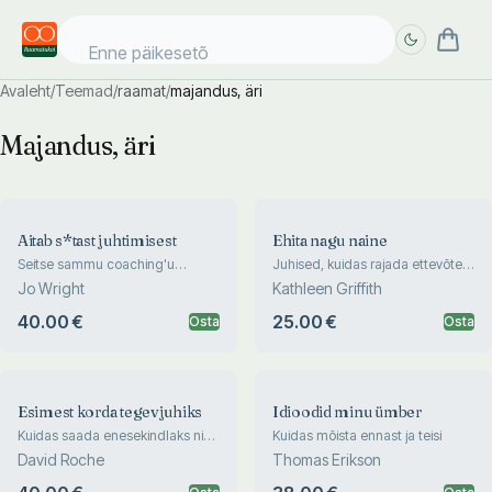
Enne päikesetõusu
Avaleht
/
Teemad
/
raamat
/
majandus, äri
Täpsem
Täpsem
Majandus, äri
otsing
otsing
Aitab s*tast juhtimisest
Ehita nagu naine
Seitse sammu coaching'u
Juhised, kuidas rajada ettevõtet
kultuuri ülesehitamiseks
ja elada, nagu teile meeldib
Jo Wright
Kathleen Griffith
40.00 €
25.00 €
Osta
Osta
Esimest korda tegevjuhiks
Idioodid minu ümber
Kuidas saada enesekindlaks ning
Kuidas mõista ennast ja teisi
luua edu saavutamiseks vajalikke
David Roche
Thomas Erikson
suhteid