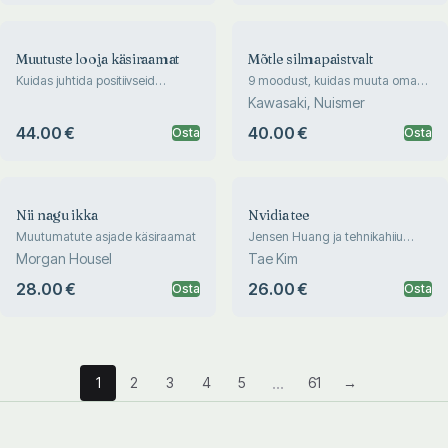
Muutuste looja käsiraamat
Mõtle silmapaistvalt
Kuidas juhtida positiivseid
9 moodust, kuidas muuta oma
muutusi igal tasandil
elu ja saata maailmas midagi
Kawasaki, Nuismer
korda
44.00 €
40.00 €
Osta
Osta
Nii nagu ikka
Nvidia tee
Muutumatute asjade käsiraamat
Jensen Huang ja tehnikahiiu
sünd
Morgan Housel
Tae Kim
28.00 €
26.00 €
Osta
Osta
...
1
2
3
4
5
61
→