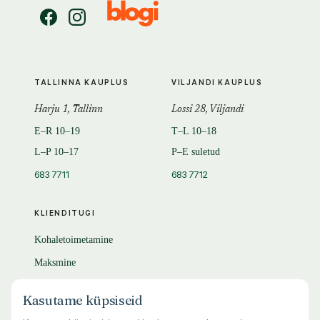
TALLINNA KAUPLUS
VILJANDI KAUPLUS
Harju 1, Tallinn
Lossi 28, Viljandi
E–R 10–19
T–L 10–18
L–P 10–17
P–E suletud
683 7711
683 7712
KLIENDITUGI
Kohaletoimetamine
Maksmine
Tagastamine
Kasutame küpsiseid
KKK