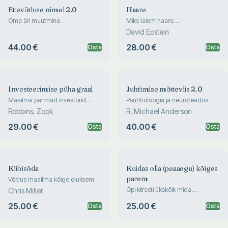
Ettevõtluse nimel 2.0
Haare
Oma äri muutmine
Miks laiem haare
jätkusuutlikuks ja suurepäraseks
spetsialiseerunud maailmas
David Epstein
ettevõtteks
eelise annab
44.00 €
28.00 €
Osta
Osta
Investeerimise püha graal
Juhtimise mõtteviis 2.0
Maailma parimad investorid
Psühholoogia ja neuroteadus
paljastavad oma strateegiad
kogu oma potentsiaali
Robbins, Zook
R. Michael Anderson
finantsvabaduse saavutamiseks
realiseerimiseks
29.00 €
40.00 €
Osta
Osta
Kiibisõda
Kuidas olla (peaaegu) kõiges
parem
Võitlus maailma kõige olulisema
tehnoloogia nimel
Õpi kiiresti ükskõik mida.
Chris Miller
Kombineeri oma oskuseid.
25.00 €
25.00 €
Osta
Domineeri
Osta