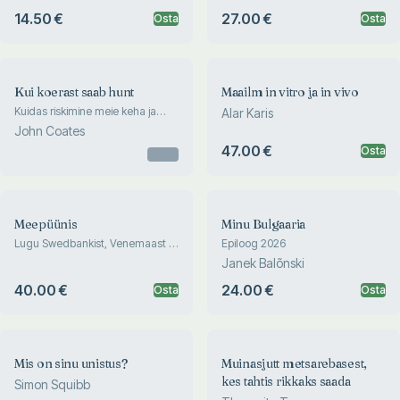
14.50 €
27.00 €
Osta
Osta
Kui koerast saab hunt
Maailm in vitro ja in vivo
Kuidas riskimine meie keha ja
Alar Karis
mõtlemist mõjutab
John Coates
47.00 €
Osta
Otsas
Meepüünis
Minu Bulgaaria
Lugu Swedbankist, Venemaast ja
Epiloog 2026
maailma suurimast
Janek Balõnski
rahapesuskandaalist
40.00 €
24.00 €
Osta
Osta
Mis on sinu unistus?
Muinasjutt metsarebasest,
kes tahtis rikkaks saada
Simon Squibb