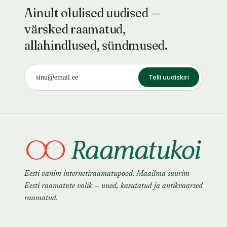
Ainult olulised uudised —
värsked raamatud,
allahindlused, sündmused.
Telli uudiskiri
Eesti vanim internetiraamatupood. Maailma suurim
Eesti raamatute valik — uued, kasutatud ja antikvaarsed
raamatud.