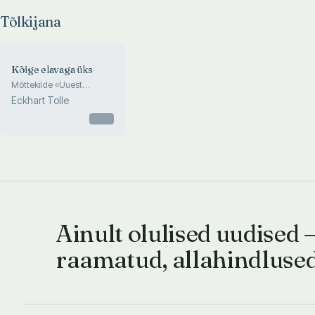
Tõlkijana
Kõige elavaga üks
Mõttekilde «Uuest
maailmast»
Eckhart Tolle
Otsas
Ainult olulised uudised 
raamatud, allahindluse