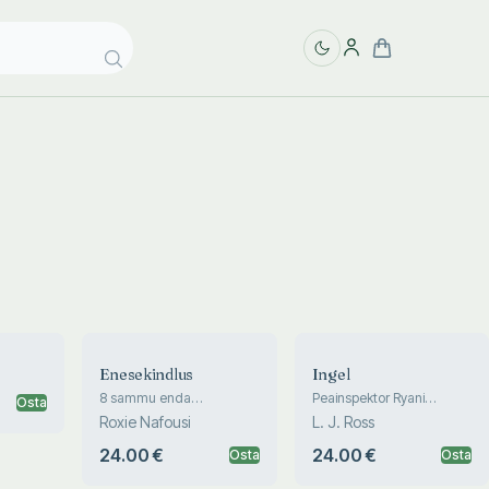
Enesekindlus
Ingel
8 sammu enda
Peainspektor Ryani
Osta
väärtustamiseni
mõrvalood IV
Roxie Nafousi
L. J. Ross
24.00 €
24.00 €
Osta
Osta