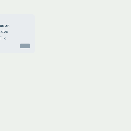
us eri
rides
ilk
Otsas