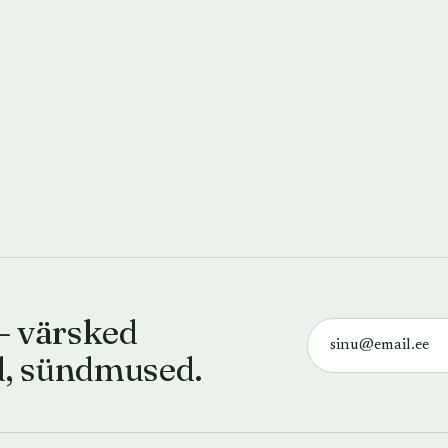
— värsked
d, sündmused.