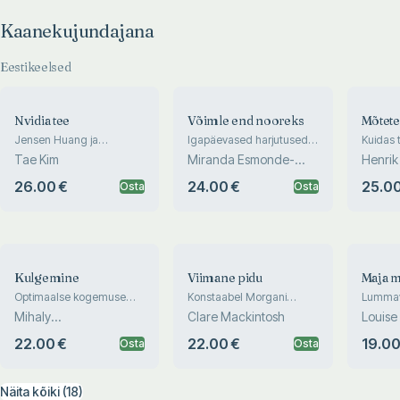
Kaanekujundajana
Eestikeelsed
Nvidia tee
Võimle end nooreks
Mõtete
Jensen Huang ja
Igapäevased harjutused
Kuidas t
tehnikahiiu sünd
valuvabaks ja reipaks
märkam
Tae Kim
Miranda Esmonde-
Henrik
eluks
White
26.00 €
24.00 €
25.00
Osta
Osta
Kulgemine
Viimane pidu
Maja m
Optimaalse kogemuse
Konstaabel Morgani
Lummav
psühholoogia
esimene mõrvalugu
Sitsiilias
Mihaly
Clare Mackintosh
Louise
Csikszentmihalyi
22.00 €
22.00 €
19.00
Osta
Osta
Näita kõiki (18)