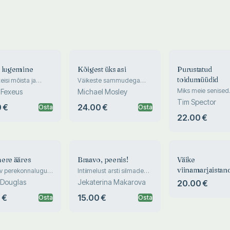
 lugemine
Kõigest üks asi
Purustatud
toidumüüdid
eisi mõista ja
Väikeste sammudega
atult mõjutada
parema elu poole
Miks meie senised
 Fexeus
Michael Mosley
tõekspidamised to
Tim Spector
 €
24.00 €
Osta
Osta
enamasti valed
22.00 €
ere ääres
Braavo, peenis!
Väike
viinamarjaistan
 perekonnalugu
Intiimelust arsti silmade
t
läbi
Provence´is
 Douglas
Jekaterina Makarova
20.00 €
 €
15.00 €
Osta
Osta