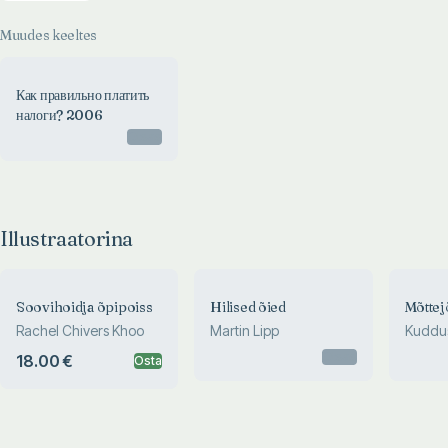
Muudes keeltes
Как правильно платить
налоги? 2006
Otsas
Illustraatorina
Soovihoidja õpipoiss
Hilised õied
Mõttej
Rachel Chivers Khoo
Martin Lipp
Kuddus
Otsas
18.00 €
Osta