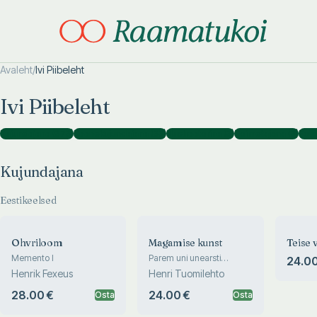
Avaleht
/
Ivi Piibeleht
Otsi täpsemalt
Otsi täpsemalt
Ivi Piibeleht
Kujundajana
(
373
)
Kaanekujundajana
(
33
)
Illustraatorina
(
3
)
Toimetajana
(
3
)
Foto
Kujundajana
Eestikeelsed
Ohvriloom
Magamise kunst
Teise 
Memento I
Parem uni unearsti
24.00
juhendusel
Henrik Fexeus
Henri Tuomilehto
28.00 €
24.00 €
Osta
Osta