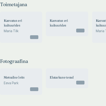
Toimetajana
Kasvatus eri
Kasvatus eri
Kasvat
kultuurides
kultuurides
kultuu
Otsas
Maria Tilk
Maria T
Otsas
Fotograafina
Metsalise loits
Elutarkuse terad
Otsas
Eeva Park
Otsas