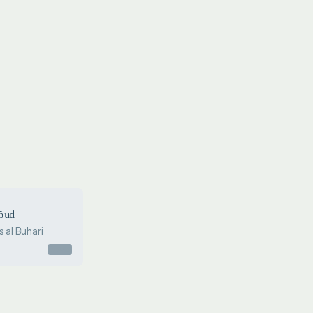
õud
 al Buhari
Otsas