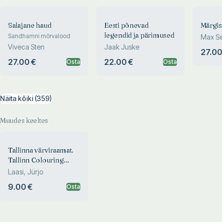
Salajane haud
Eesti põnevad
Märgis
legendid ja pärimused
Sandhamni mõrvalood
Max S
Viveca Sten
Jaak Juske
27.00
27.00 €
22.00 €
Osta
Osta
Näita kõiki (359)
Muudes keeltes
Tallinna värviraamat.
Tallinn Colouring
Book
Laasi, Jürjo
9.00 €
Osta