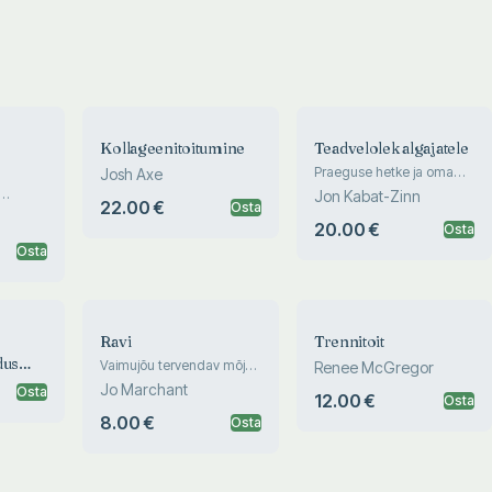
Kollageenitoitumine
Teadvelolek algajatele
Praeguse hetke ja oma
Josh Axe
elu tagasivõitmine
Jon Kabat-Zinn
22.00 €
Osta
idust on
20.00 €
Osta
Osta
Ravi
Trennitoit
dus
Vaimujõu tervendav mõju
Renee McGregor
kehale
Jo Marchant
Osta
12.00 €
Osta
8.00 €
Osta