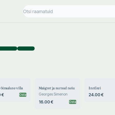
graafina
(
2
)
Tõlkijana
(
1
)
võimaluse villa
Maigret ja surnud neiu
InnSæi
Georges Simenon
 €
24.00 €
Osta
16.00 €
Osta