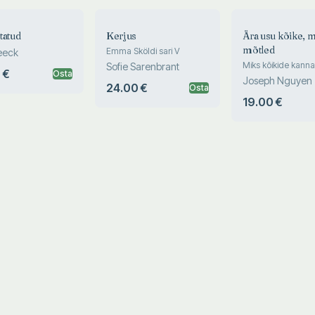
tatud
Kerjus
Ära usu kõike, 
mõtled
Emma Sköldi sari V
eeck
Miks kõikide kanna
Sofie Sarenbrant
 €
Osta
algus ja lõpp on se
Joseph Nguyen
24.00 €
Osta
me mõtleme
19.00 €