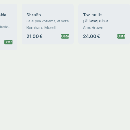
mida
Shaolin
Too mulle
päikesepaiste
Sa ei pea võitlema, et võita
tuste
Bernhard Moestl
Alex Brown
lles, et
21.00 €
24.00 €
Osta
Osta
Osta