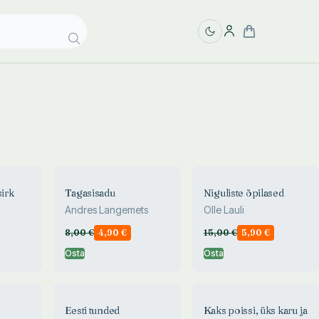
sirk
Tagasisadu
Niguliste õpilased
Andres Langemets
Olle Lauli
8,00
€
4,90
€
15,00
€
5,90
€
Osta
Osta
Eesti tunded
Kaks poissi, üks karu ja