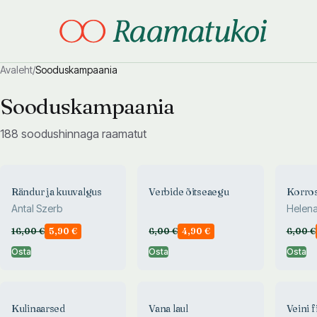
Avaleht
/
Sooduskampaania
Otsi täpsemalt
Otsi täpsemalt
Sooduskampaania
188
soodushinnaga raamatut
Rändur ja kuuvalgus
Verbide õitseaegu
Korros
Antal Szerb
Helena
16,00
€
5,90
€
6,00
€
4,90
€
6,00
€
Osta
Osta
Osta
Kulinaarsed
Vana laul
Veini f