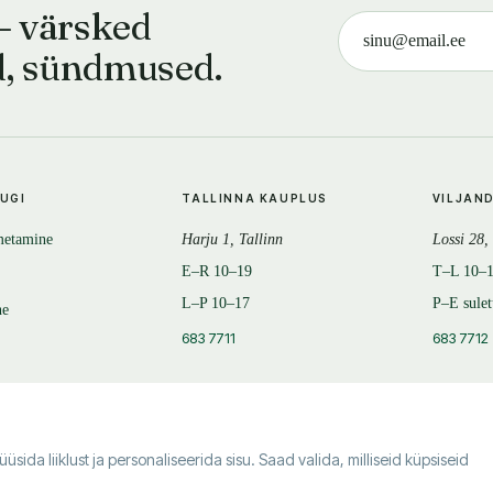
— värsked
d, sündmused.
TUGI
TALLINNA KAUPLUS
VILJAN
metamine
Harju 1, Tallinn
Lossi 28,
E–R 10–19
T–L 10–
L–P 10–17
P–E sule
ne
683 7711
683 7712
da liiklust ja personaliseerida sisu. Saad valida, milliseid küpsiseid