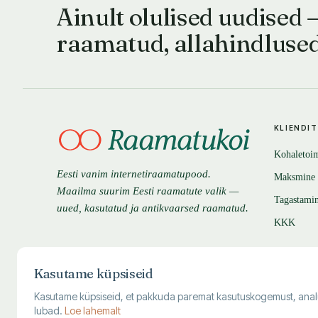
Ainult olulised uudised 
raamatud, allahindluse
KLIENDI
Kohaletoi
Eesti vanim internetiraamatupood.
Maksmine
Maailma suurim Eesti raamatute valik —
Tagastami
uued, kasutatud ja antikvaarsed raamatud.
KKK
Kasutame küpsiseid
Kasutame küpsiseid, et pakkuda paremat kasutuskogemust, analüüsi
lubad.
Loe lahemalt