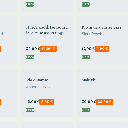
medals and trade
Osta
Osta
tokens
Hinge kood. Iseloomu
153 mitteolemise viisi
ja kutsumuse otsingul
ri
Slata Roschal
38,00
€
18,90
€
17,00
€
8,90
€
Osta
Osta
Plekiraamat
Mälusibul
Joanna Liivak
15,00
€
8,90
€
30,00
€
22,90
€
Osta
Osta