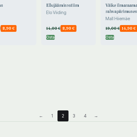
as
Ellujäämisrežiim
Väike ilmaraama
rahvapärimuses
Elo Viiding
Mall Hiiemäe
€
8,90
€
14,00
€
8,90
€
19,00
€
14,90
€
Osta
Osta
←
1
2
3
4
→