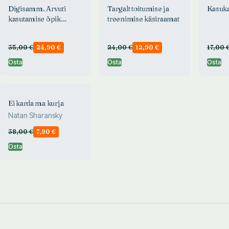
Digisamm. Arvuti
Targalt toitumise ja
Kasuk
kasutamise õpik
treenimise käsiraamat
alustajale
35,00
€
24,90
€
24,00
€
12,90
€
17,00
Osta
Osta
Osta
Ei karda ma kurja
Natan Sharansky
38,00
€
7,90
€
Osta