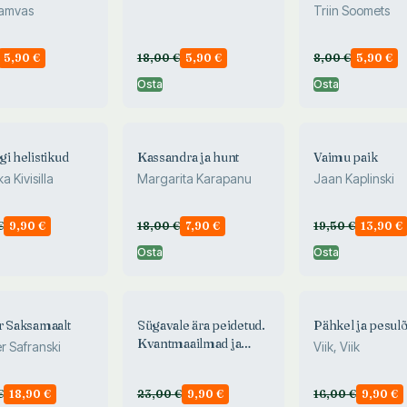
Hamvas
Triin Soomets
5,90
€
18,00
€
5,90
€
8,00
€
5,90
€
Osta
Osta
gi helistikud
Kassandra ja hunt
Vaimu paik
a Kivisilla
Margarita Karapanu
Jaan Kaplinski
€
9,90
€
18,00
€
7,90
€
19,50
€
13,90
€
Osta
Osta
r Saksamaalt
Sügavale ära peidetud.
Pähkel ja pesul
Kvantmaailmad ja
r Safranski
Viik, Viik
aegruumi teke
€
18,90
€
23,00
€
9,90
€
16,00
€
9,90
€