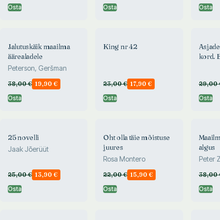
Osta
Osta
Osta
Jalutuskäik maailma
King nr 42
Asjad
äärealadele
kord. E
kultuu
Peterson, Geršman
38,00
€
19,90
€
23,00
€
17,90
€
29,00
Osta
Osta
Osta
25 novelli
Oht olla täie mõistuse
Maailm
juures
algus
Jaak Jõerüüt
Rosa Montero
Peter 
25,00
€
13,90
€
22,00
€
15,90
€
38,00
Osta
Osta
Osta