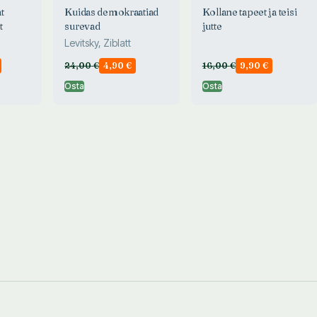
t
Kuidas demokraatiad
Kollane tapeet ja teisi
t
surevad
jutte
Levitsky, Ziblatt
24,00
€
4,90
€
16,00
€
9,90
€
Osta
Osta