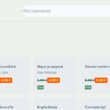
ioonikihk
Majus ja majutult
Taivahe heidet t
 Läks
Kaur Riismaa
4,90
€
6,00
€
4,90
€
8,00
€
5,90
€
Osta
Osta
ilosoofia
Rogha Danta
Toormaterjal