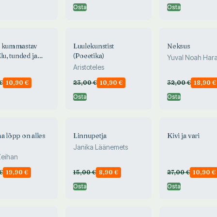
Osta
Osta
e kummastav
Luulekunstist
Neksus
lu, tunded ja
(Poeetika)
Yuval Noah Hara
ride sünd
Aristoteles
€
10,90
€
23,00
€
10,90
€
32,00
€
18,90
€
Osta
Osta
a lõpp on alles
Linnupetja
Kivi ja vari
Janika Läänemets
Zeihan
€
19,90
€
15,00
€
8,90
€
27,00
€
10,90
€
Osta
Osta