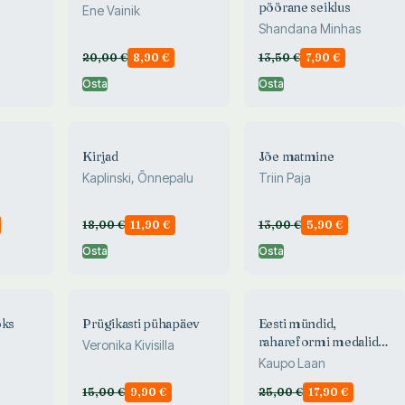
pöörane seiklus
Ene Vainik
Shandana Minhas
20,00
€
8,90
€
13,50
€
7,90
€
Osta
Osta
Kirjad
Jõe matmine
Kaplinski, Õnnepalu
Triin Paja
18,00
€
11,90
€
13,00
€
5,90
€
Osta
Osta
õks
Prügikasti pühapäev
Eesti mündid,
rahareformi medalid
Veronika Kivisilla
ja müntkodurahad.
Kaupo Laan
Estonian coins,
15,00
€
9,90
€
25,00
€
17,90
€
monetary reform