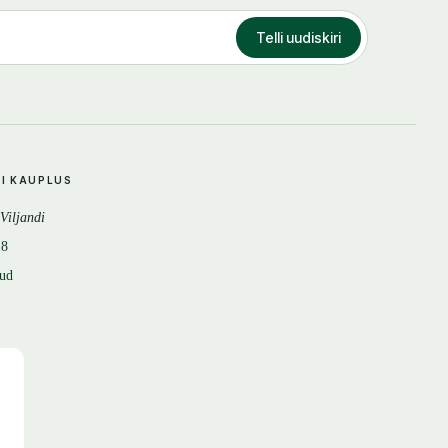
Telli uudiskiri
DI KAUPLUS
 Viljandi
18
tud