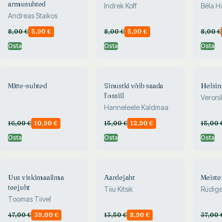
armusuhted
Indrek Koff
Béla 
Andreas Staikos
8,00
€
5,90
€
8,00
€
5,90
€
8,00
€
Osta
Osta
Osta
Mitte-suhted
Sinustki võib saada
Helsin
fossiil
Veronik
Hanneleele Kaldmaa
16,00
€
10,90
€
15,00
€
12,90
€
15,00
Osta
Osta
Osta
Uus viskimaailma
Aardejaht
Meiste
teejuht
Tiiu Kitsik
Rüdige
Toomas Tiivel
47,00
€
39,00
€
13,50
€
8,90
€
37,00