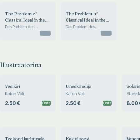
The Problem of
The Problem of
Classical Ideal in the
Classical Ideal in the
Art and Architecture of
Art and Architecture of
Das Problem des
Das Problem des
klassischen Ideals in der
klassischen Ideals in der
the Countries around
the Countries around
Otsas
Otsas
Kunst und Architektur der
Kunst und Architektur der
the Baltic Sea
the Baltic Sea
Länder des Ostseeraums
Länder des Ostseeraums
Illustraatorina
Vesikiri
Uneskõndija
Solari
Katrin Väli
Katrin Väli
Stanis
2.50 €
2.50 €
8.00 
Osta
Osta
Teekond karistusala
Kalevipoeg
Vanem