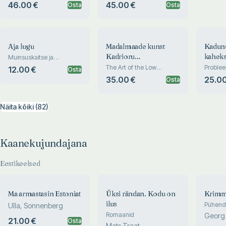
Maritime Museum
46.00 €
45.00 €
Osta
Osta
Aja lugu
Madalmaade kunst
Kadun
Kadrioru
kahek
Muinsuskaitse ja
restaureerimise ajaloos
kunstimuuseumis
Lost E
The Art of the Low
Problee
12.00 €
Osta
Countries at the Kadriorg
tähendu
35.00 €
25.00
Osta
Art Museum
eesti ku
Themes
Estonia
Näita kõiki (82)
Kaanekujundajana
Eestikeelsed
Ma armastasin Estoniat
Üksi rändan. Kodu on
Krimm
ilus
Pühenda
Ulla, Sonnenberg
Krimmi 
Romaanid
Georg
21.00 €
Osta
aastap
Mats Traat