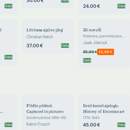
30.00 €
Osta
ettekandeid ja esinemisi,
artikleid ning intervjuusid
24.00 €
Osta
Osta
2001–2008. Õiguskantsleri
roll Eesti põhiseaduse
aluspõhimõtteid kaitsva
klausli tekkeloos Euroopa
Liiduga ühinemisel
d
Liivimaa ajaloo järg
25 novelli
Põlemine, pommitamine ja
Christian Kelch
teisi lugusid
Jaak Jõerüüt
37.00 €
Osta
25,00
€
13,90
€
Osta
Osta
Pildile püütud.
Eesti kunsti ajalugu.
Captured in pictures
History of Estonian art
Sündmusfotod 1856–1990
1770-1840
ete
Tallinna Linnamuuseumi
Katrin Frosch
45.00 €
Osta
Osta
t
Fotomuuseumi kogust.