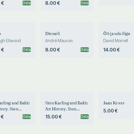
 €
8.00 €
Osta
Osta
o
Disraeli
Öö ja udu liiga
gh Ellwood
André Maurois
David Morrell
 €
8.00 €
14.00 €
Osta
Osta
arling and Baltic
Sten Karling and Baltic
Jaan Kross
tory. Sten
Art History. Sten
5.00 €
g und
Karling und
 €
15.00 €
Osta
Osta
eschichte im
Kunstgeschichte im
eraum
Ostseeraum