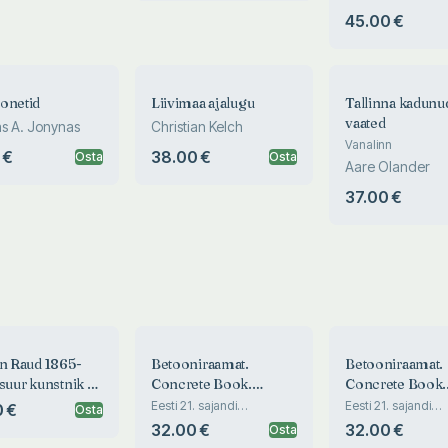
45.00 €
onetid
Liivimaa ajalugu
Tallinna kadunu
vaated
s A. Jonynas
Christian Kelch
Vanalinn
 €
38.00 €
Osta
Osta
Aare Olander
37.00 €
an Raud 1865-
Betooniraamat.
Betooniraamat.
suur kunstnik ja
Concrete Book.
Concrete Book.
ultuuri ehitaja
Бетонная книга
Бетонная книга
Eesti 21. sajandi
Eesti 21. sajandi
 €
Osta
betoonehitis. Conrete
betoonehitis. Conr
32.00 €
32.00 €
Osta
Buildings in the 21st
Buildings in the 21s