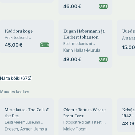
Collection of the Estonian
Maritime Museum
46.00 €
Osta
Kadrioru koge
Eugen Habermann ja
Uued s
Herbert Johanson
Vraki teekond
Antana
merepõhjast muuseumi
Eesti modernismi
45.00 €
Osta
15.00
klassikud
Karin Hallas-Murula
48.00 €
Osta
Näita kõiki (675)
Muudes keeltes
Mere kutse. The Call of
Oleme Tartust. We are
Kristj
the Sea
from Tartu
1943 - 
rahvusk
Eesti Meremuuseumi
Fotoportreid tartlastest.
48.00
kunstikogu. The Art
Photographic Portraits
Dresen, Asmer, Jamsja
Malev Toom
Collection of the Estonian