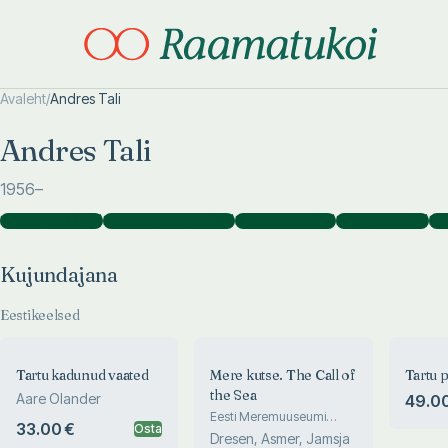
Avaleht
/
Andres Tali
Otsi täpsemalt
Otsi täpsemalt
Andres Tali
1956
–
Kujundajana
(
710
)
Kaanekujundajana
(
63
)
Illustraatorina
(
13
)
Fotograafina
(
8
)
Ko
Kujundajana
Eestikeelsed
Tartu kadunud vaated
Mere kutse. The Call of
Tartu p
the Sea
Aare Olander
49.00
Eesti Meremuuseumi
33.00 €
Osta
kunstikogu. The Art
Dresen, Asmer, Jamsja