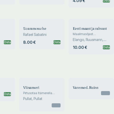
4.09 €
Osta
Society
Scaramouche
Eesti maast ja rahvast
Maailmasõjast
Rafael Sabatini
maailmasõjani
Elango, Ruusmann,
8.00 €
Osta
Osta
Siilivask
10.00 €
Osta
Viinameri
Varemed. Ruins
Pirtusotaa Itämerella
Otsas
Osta
1920- ja 1930-luvulla
Pullat, Pullat
Otsas