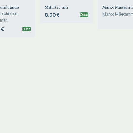
und Kaido
Mati Karmin
Marko Mäetam
 exhibition
Marko Mäetam
8.00 €
Osta
mith
 €
Osta