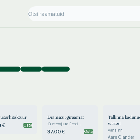
ostajana
(
2
)
Tõlkijana
(
1
)
Toimetajana
(
1
)
uitarhitektuur
Dramaturgiraamat
Tallinna kadunu
vaated
13 intervjuud Eesti
 €
Osta
dramaturgidega
Vanalinn
37.00 €
Osta
Aare Olander