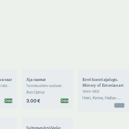
va saar
Aja raamat
Eesti kunsti ajalugu.
History of Estonian art
 läbi
Tunnetuslõimi aastaist
, 1956-
1983-1985
1840–1900
Avo Üprus
Hein, Kirme, Hallas-
3.00 €
Osta
Osta
Murula, Keevallik...
Otsas
Seitsmevärviõieke