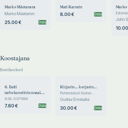
Marko Mäetamm
Mati Karmin
Marko 
Estonian
Marko Mäetamm
8.00 €
Osta
John S
25.00 €
Osta
10.00
Koostajana
Eestikeelsed
6. Balti
Kirjasin... korjasin...
tarbekunstitriennaal.
Pühendatud Gustav
Ernesaksa 70. juubelile.
6th Baltic Art and
9.06.-3.07.1994
Gustav Ernesaks
Küsimused ja vastused on
Crafts Triennial
7.80 €
Osta
pärit raamatust «Suu
30.00 €
Osta
laulab, süda muretseb»