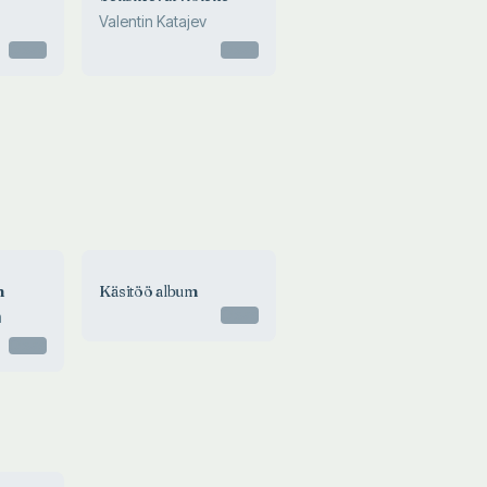
Valentin Katajev
Otsas
Otsas
m
Käsitöö album
Otsas
m
Otsas