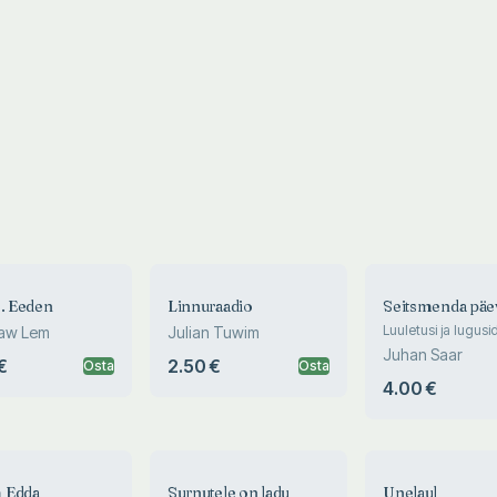
s. Eeden
Linnuraadio
Seitsmenda päe
Luuletusi ja lugusid
law Lem
Julian Tuwim
kolme aastakümne
Juhan Saar
€
2.50 €
Osta
Osta
1986
4.00 €
 Edda
Surnutele on ladu
Unelaul