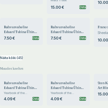
10.00
15.00 €
Osta
Rahvusvahelise
Rahvusvahelise
Franc
Eduard Tubina Ühingu
Eduard Tubina Ühingu
Sheela
aastaraamat 2/2002
aastaraamat 1/2001
7.50 €
7.50 €
Osta
Osta
10.00
Näita kõiki (45)
Muudes keeltes
Rahvusvahelise
Rahvusvahelise
Sten K
Eduard Tubina Ühingu
Eduard Tubina Ühingu
Art His
aastaraamat 3/2003
aastaraamat 3/2003
Karlin
Yearbook of the
Yearbook of the
15.00
International Eduard Tubin
International Eduard Tubin
Kunstg
4.09 €
4.09 €
Osta
Osta
Society
Society
Ostse