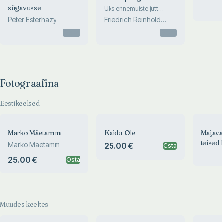
sügavusse
Üks ennemuiste jutt
kahekünes laulus
Peter Esterhazy
Friedrich Reinhold
Kreutzwald
Otsas
Otsas
Fotograafina
Eestikeelsed
Marko Mäetamm
Kaido Ole
Majava
teised 
Marko Mäetamm
25.00 €
Osta
25.00 €
Osta
Muudes keeltes