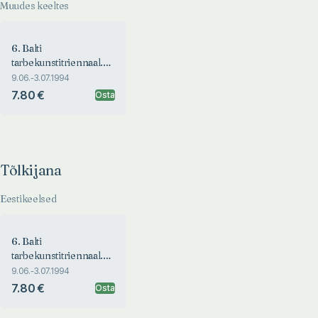
Muudes keeltes
6. Balti
tarbekunstitriennaal.
6th Baltic Art and
9.06.-3.07.1994
Crafts Triennial
7.80 €
Osta
Tõlkijana
Eestikeelsed
6. Balti
tarbekunstitriennaal.
6th Baltic Art and
9.06.-3.07.1994
Crafts Triennial
7.80 €
Osta