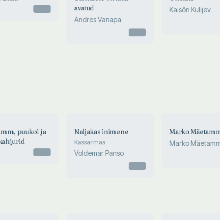
avatud
Otsas
Kaisõn Kulijev
Andres Vanapa
Otsas
mm, puukoi ja
Naljakas inimene
Marko Mäetam
kahjurid
Kassarimaa
Marko Mäetam
Otsas
Voldemar Panso
Otsas