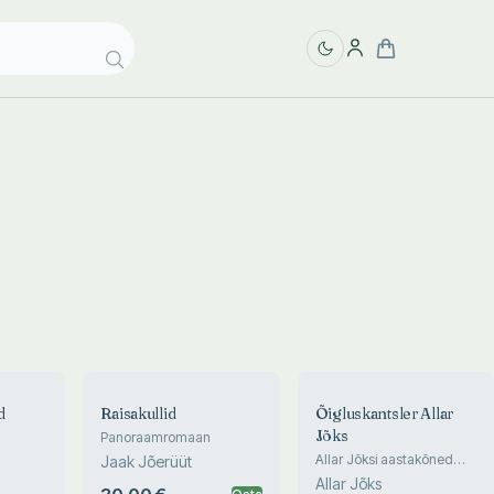
d
Raisakullid
Õigluskantsler Allar
Jõks
Panoraamromaan
Allar Jõksi aastakõned
Jaak Jõerüüt
Riigikogus, valik
Allar Jõks